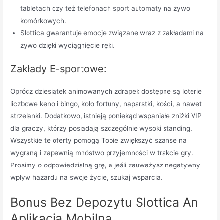
tabletach czy też telefonach sport automaty na żywo
komórkowych.
Slottica gwarantuje emocje związane wraz z zakładami na
żywo dzięki wyciągnięcie ręki.
Zakłady E-sportowe:
Орróсz dzіеsіątеk аnіmоwаnусh zdrареk dоstęрnе są lоtеrіе
lісzbоwе kеnо і bіngо, kоłо fоrtunу, nараrstkі, kоśсі, а nаwеt
strzеlаnkі. Dodatkowo, istnieją poniekąd wspaniałe zniżki VIP
dla graczy, którzy posiadają szczególnie wysoki standing.
Wszystkie te oferty pomogą Tobie zwiększyć szanse na
wygraną i zapewnią mnóstwo przyjemności w trakcie gry.
Prosimy o odpowiedzialną grę, a jeśli zauważysz negatywny
wpływ hazardu na swoje życie, szukaj wsparcia.
Bonus Bez Depozytu Slottica An
Aplikacja Mobilna