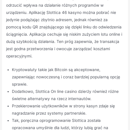
odrzucić wpływa na działanie różnych programów w
urządzeniu. Aplikację Slottica 46 kasyno można pobrać nie
jedynie podążając zbytnio adresem, jednak również za
pomocą kodu QR znajdującego się dzięki linku do odwiedzenia
ściągnięcia. Aplikacja cechuje się niskim zużyciem lotu online i
dużą szybkością działania. Ten próg zapewnia, że transakcja
jest godna przetworzenia i owocuje zarządzać kosztami
operacyjnymi.
Kryptowaluty takie jak Bitcoin są akceptowane,
zapewniając nowoczesną i coraz bardziej popularną opcję
sprawie.
Dodatkowo, Slottica On line casino dzierży również różne
świetne alternatywy na rzecz internautów.
Przekierowanie użytkowników w strony kasyn zdaje się
nagradzanie przez systemy partnerskie.
Tak, poręczna oprogramowanie Slottica została
opracowana umyślnie dla ludzi, którzy lubią grać na