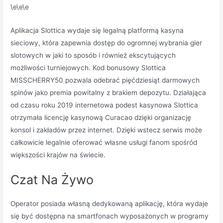
\e\e\e
Aplikacja Slottica wydaje się legalną platformą kasyna
sieciowy, która zapewnia dostęp do ogromnej wybrania gier
slotowych w jaki to sposób i również ekscytujących
możliwości turniejowych. Kod bonusowy Slottica
MISSCHERRY50 pozwala odebrać pięćdziesiąt darmowych
spinów jako premia powitalny z brakiem depozytu. Działająca
od czasu roku 2019 internetowa podest kasynowa Slottica
otrzymała licencję kasynową Curacao dzięki organizację
konsol i zakładów przez internet. Dzięki wstecz serwis może
całkowicie legalnie oferować własne usługi fanom spośród
większości krajów na świecie.
Czat Na Żywo
Operator posiada własną dedykowaną aplikację, która wydaje
się być dostępna na smartfonach wyposażonych w programy