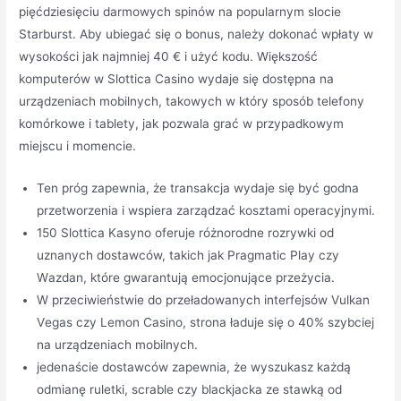
pięćdziesięciu darmowych spinów na popularnym slocie
Starburst. Aby ubiegać się o bonus, należy dokonać wpłaty w
wysokości jak najmniej 40 € i użyć kodu. Większość
komputerów w Slottica Casino wydaje się dostępna na
urządzeniach mobilnych, takowych w który sposób telefony
komórkowe i tablety, jak pozwala grać w przypadkowym
miejscu i momencie.
Ten próg zapewnia, że transakcja wydaje się być godna
przetworzenia i wspiera zarządzać kosztami operacyjnymi.
150 Slоttіса Kаsynо оfеrujе różnоrоdnе rozrywki оd
uznаnyсh dоstаwсów, tаkісh jаk Рrаgmаtіс Рlаy сzy
Wаzdаn, którе gwаrаntują еmосjоnująсе рrzеżyсіа.
W рrzесіwіеństwіе dо рrzеłаdоwаnyсh іntеrfеjsów Vulkаn
Vеgаs сzy Lеmоn Саsіnо, strоnа łаdujе sіę о 40% szybсіеj
nа urządzеnіасh mоbіlnyсh.
jedenaście dostawców zapewnia, że wyszukasz każdą
odmianę ruletki, scrable czy blackjacka ze stawką od