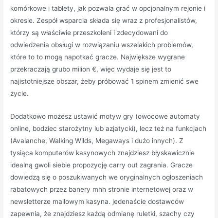
komórkowe i tablety, jak pozwala grać w opcjonalnym rejonie i
okresie. Zespół wsparcia składa się wraz z profesjonalistów,
którzy są właściwie przeszkoleni i zdecydowani do
odwiedzenia obsługi w rozwiązaniu wszelakich problemów,
które to to mogą napotkać gracze. Największe wygrane
przekraczają grubo milion €, więc wydaje się jest to
najistotniejsze obszar, żeby próbować 1 spinem zmienić swe
życie.
Dodatkowo możesz ustawić motyw gry (owocowe automaty
online, bodziec starożytny lub azjatycki), lecz też na funkcjach
(Avalanche, Walking Wilds, Megaways i dużo innych). Z
tysiąca komputerów kasynowych znajdziesz błyskawicznie
idealną gwoli siebie propozycję carry out zagrania. Gracze
dowiedzą się o poszukiwanych we oryginalnych ogłoszeniach
rabatowych przez banery mhh stronie internetowej oraz w
newsletterze mailowym kasyna. jedenaście dostawców
zapewnia, że znajdziesz każdą odmianę ruletki, szachy czy