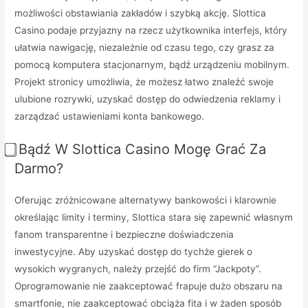
możliwości obstawiania zakładów i szybką akcję. Slottica
Casino podaje przyjazny na rzecz użytkownika interfejs, który
ułatwia nawigację, niezależnie od czasu tego, czy grasz za
pomocą komputera stacjonarnym, bądź urządzeniu mobilnym.
Projekt stronicy umożliwia, że możesz łatwo znaleźć swoje
ulubione rozrywki, uzyskać dostęp do odwiedzenia reklamy i
zarządzać ustawieniami konta bankowego.
⃣ Bądź W Slottica Casino Mogę Grać Za
Darmo?
Oferując zróżnicowane alternatywy bankowości i klarownie
określając limity i terminy, Slottica stara się zapewnić własnym
fanom transparentne i bezpieczne doświadczenia
inwestycyjne. Aby uzyskać dostęp do tychże gierek o
wysokich wygranych, należy przejść do firm “Jackpoty”.
Oprogramowanie nie zaakceptować frapuje dużo obszaru na
smartfonie, nie zaakceptować obciąża fita i w żaden sposób