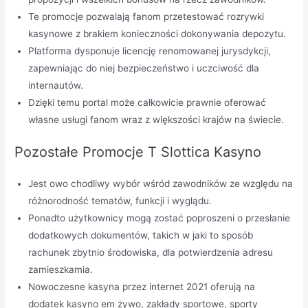
Te promocje pozwalają fanom przetestować rozrywki
kasynowe z brakiem konieczności dokonywania depozytu.
Platforma dysponuje licencję renomowanej jurysdykcji,
zapewniając do niej bezpieczeństwo i uczciwość dla
internautów.
Dzięki temu portal może całkowicie prawnie oferować
własne usługi fanom wraz z większości krajów na świecie.
Pozostałe Promocje T Slottica Kasyno
Jest owo chodliwy wybór wśród zawodników ze względu na
różnorodność tematów, funkcji i wyglądu.
Ponadto użytkownicy mogą zostać poproszeni o przesłanie
dodatkowych dokumentów, takich w jaki to sposób
rachunek zbytnio środowiska, dla potwierdzenia adresu
zamieszkamia.
Nowoczesne kasyna przez internet 2021 oferują na
dodatek kasyno em żywo, zakłady sportowe, sporty