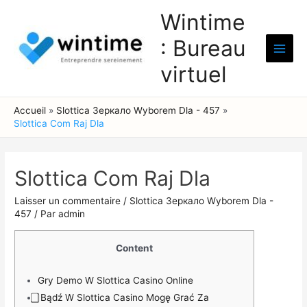
Aller
Wintime
au
: Bureau
contenu
Main
virtuel
Men
Accueil
Slottica Зеркало Wyborem Dla - 457
Slottica Com Raj Dla
Slottica Com Raj Dla
Laisser un commentaire
/
Slottica Зеркало Wyborem Dla -
457
/ Par
admin
Content
Gry Demo W Slottica Casino Online
⃣ Bądź W Slottica Casino Mogę Grać Za