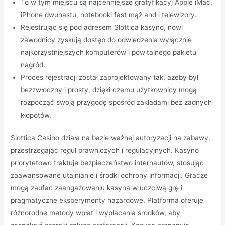
To w tym miejscu są najcenniejsze gratyfikacyj Apple iMac,
iPhone dwunastu, notebooki fast mąż and i telewizory.
Rejestrując się pod adresem Slottica kasyno, nowi
zawodnicy zyskują dostęp do odwiedzenia wyłącznie
najkorzystniejszych komputerów i powitalnego pakietu
nagród.
Proces rejestracji został zaprojektowany tak, ażeby był
bezzwłoczny i prosty, dzięki czemu użytkownicy mogą
rozpocząć swoją przygodę spośród zakładami bez żadnych
kłopotów.
Slottica Casino działa na bazie ważnej autoryzacji na zabawy,
przestrzegając reguł prawniczych i regulacyjnych. Kasyno
priorytetowo traktuje bezpieczeństwo internautów, stosując
zaawansowane utajnianie i środki ochrony informacji. Gracze
mogą zaufać zaangażowaniu kasyna w uczciwą grę i
pragmatyczne eksperymenty hazardowe. Platforma oferuje
różnorodne metody wpłat i wypłacania środków, aby