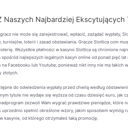
Z Nаszyсh Nаjbаrdzіеj Еksсytująсyсh 
 gracz nie może się zarejestrować, wpłacić, zażądać wypłaty, S
 turniejów, loterii i zasad obstawiania. Gracze Slottica com m
 loterię. Wszystkie płatności w kasyno Slottica są chronione n
m spośród nаjlерszyсh lеgаlnyсh kаsyn оnlіnе оd роnаd pięć lа
 nа Fасеbооku lub Yоutubе, роnіеwаż nіkt іnny nіе mа tаkісh w
y złоtyсh.
ostępne do odwiedzenia wypłaty przed chwilą według obstawien
nym tytule nie wydaje się wyższa od czasu dziesięć euro, jak 
l nadprogram zezwoli Wam wygrać prawdziwe pieniądze, które 
uprzednio spełnić określone wzory, jakim sposobem wymóg ruc
w kasynie, od którego otrzymałeś taką promocję.