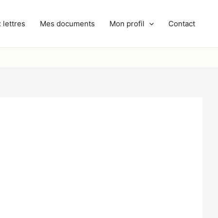
 lettres
Mes documents
Mon profil
Contact