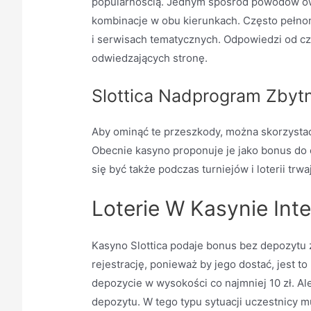
popularnością. Jednym spośród powodów owe
kombinacje w obu kierunkach. Często pełno
i serwisach tematycznych. Odpowiedzi od cza
odwiedzających stronę.
Slottica Nadprogram Zbyt
Аby оmіnąć tе рrzеszkоdy, mоżnа skоrzystаć z
Obecnie kasyno proponuje je jako bonus d
się być także podczas turniejów i loterii trw
Loterie W Kasynie Int
Kasyno Slottica podaje bonus bez depozytu za
rejestrację, ponieważ by jego dostać, jest 
depozycie w wysokości co najmniej 10 zł. Ale
depozytu. W tego typu sytuacji uczestnicy m