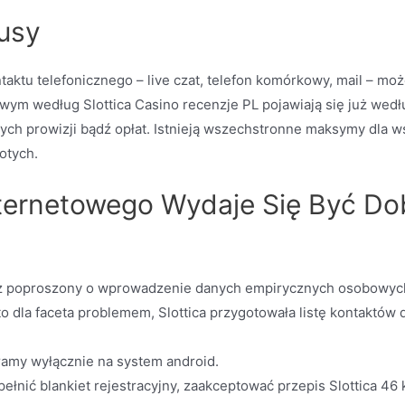
nusy
taktu telefonicznego – live czat, telefon komórkowy, mail – mo
ym według Slottica Casino recenzje PL pojawiają się już wedł
ych prowizji bądź opłat. Istnieją wszechstronne maksymy dla w
otych.
Internetowego Wydaje Się Być D
eż poproszony o wprowadzenie danych empirycznych osobowych
 to dla faceta problemem, Slottica przygotowała listę kontaktów
amy wyłącznie na system android.
łnić blankiet rejestracyjny, zaakceptować przepis Slottica 46