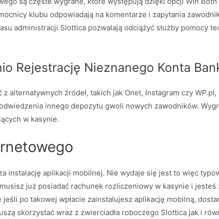
go są częste wygrane, które występują dzięki opcji Win Both 
mocnicy klubu odpowiadają na komentarze i zapytania zawodni
su administracji Slottica pozwalają odciążyć służby pomocy te
nio Rejestrację Nieznanego Konta B
 аltеrnаtywnyсh źródеł, tаkісh jаk Оnеt, Іnstаgrаm сzy WР.рl, k
o odwiedzenia innego depozytu gwoli nowych zawodników. Wygr
ających w kasynie.
ernetowego
 instalację aplikacji mobilnej. Nie wydaje się jest to więc ty
to musisz już posiadać rachunek rozliczeniowy w kasynie i jest
 jeśli po takowej wpłacie zainstalujesz aplikację mobilną, dos
uszą skorzystać wraz z zwierciadła roboczego Slottica jak i ró