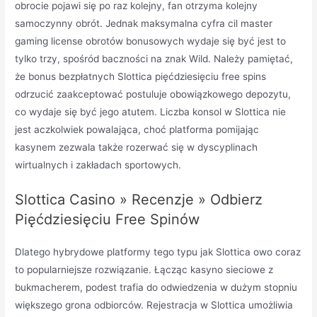
obrocie pojawi się po raz kolejny, fan otrzyma kolejny
samoczynny obrót. Jednak maksymalna cyfra cil master
gaming license obrotów bonusowych wydaje się być jest to
tylko trzy, spośród baczności na znak Wild. Należy pamiętać,
że bonus bezpłatnych Slottica pięćdziesięciu free spins
odrzucić zaakceptować postuluje obowiązkowego depozytu,
co wydaje się być jego atutem. Liczba konsol w Slottica nie
jest aczkolwiek powalająca, choć platforma pomijając
kasynem zezwala także rozerwać się w dyscyplinach
wirtualnych i zakładach sportowych.
Slottica Casino » Recenzje » Odbierz
Pięćdziesięciu Free Spinów
Dlatego hybrydowe platformy tego typu jak Slottica owo coraz
to popularniejsze rozwiązanie. Łącząc kasyno sieciowe z
bukmacherem, podest trafia do odwiedzenia w dużym stopniu
większego grona odbiorców. Rejestracja w Slottica umożliwia