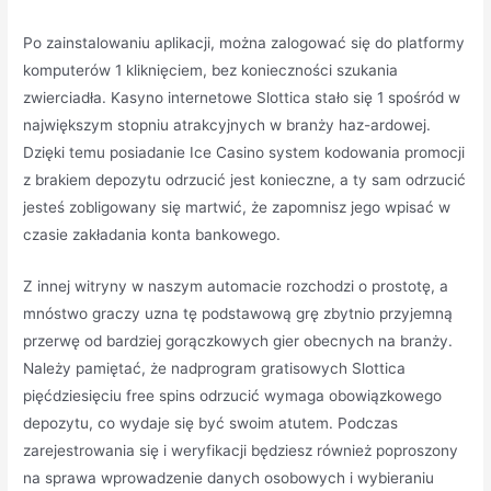
Po zainstalowaniu aplikacji, można zalogować się do platformy
komputerów 1 kliknięciem, bez konieczności szukania
zwierciadła. Kasyno internetowe Slottica stało się 1 spośród w
największym stopniu atrakcyjnych w branży haz-ardowej.
Dzięki temu posiadanie Ice Casino system kodowania promocji
z brakiem depozytu odrzucić jest konieczne, a ty sam odrzucić
jesteś zobligowany się martwić, że zapomnisz jego wpisać w
czasie zakładania konta bankowego.
Z innej witryny w naszym automacie rozchodzi o prostotę, a
mnóstwo graczy uzna tę podstawową grę zbytnio przyjemną
przerwę od bardziej gorączkowych gier obecnych na branży.
Należy pamiętać, że nadprogram gratisowych Slottica
pięćdziesięciu free spins odrzucić wymaga obowiązkowego
depozytu, co wydaje się być swoim atutem. Podczas
zarejestrowania się i weryfikacji będziesz również poproszony
na sprawa wprowadzenie danych osobowych i wybieraniu