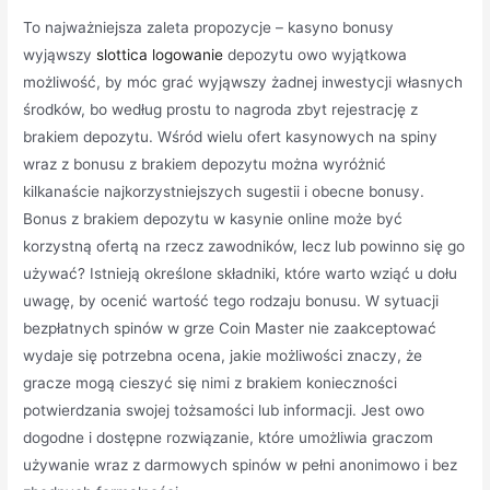
To najważniejsza zaleta propozycje – kasyno bonusy
wyjąwszy
slottica logowanie
depozytu owo wyjątkowa
możliwość, by móc grać wyjąwszy żadnej inwestycji własnych
środków, bo według prostu to nagroda zbyt rejestrację z
brakiem depozytu. Wśród wielu ofert kasynowych na spiny
wraz z bonusu z brakiem depozytu można wyróżnić
kilkanaście najkorzystniejszych sugestii i obecne bonusy.
Bonus z brakiem depozytu w kasynie online może być
korzystną ofertą na rzecz zawodników, lecz lub powinno się go
używać? Istnieją określone składniki, które warto wziąć u dołu
uwagę, by ocenić wartość tego rodzaju bonusu. W sytuacji
bezpłatnych spinów w grze Coin Master nie zaakceptować
wydaje się potrzebna ocena, jakie możliwości znaczy, że
gracze mogą cieszyć się nimi z brakiem konieczności
potwierdzania swojej tożsamości lub informacji. Jest owo
dogodne i dostępne rozwiązanie, które umożliwia graczom
używanie wraz z darmowych spinów w pełni anonimowo i bez