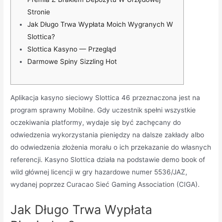
Stronie
Jak Długo Trwa Wypłata Moich Wygranych W
Slottica?
Slottica Kasyno — Przegląd
Darmowe Spiny Sizzling Hot
Aplikacja kasyno sieciowy Slottica 46 przeznaczona jest na
program sprawny Mobilne. Gdy uczestnik spełni wszystkie
oczekiwania platformy, wydaje się być zachęcany do
odwiedzenia wykorzystania pieniędzy na dalsze zakłady albo
do odwiedzenia złożenia morału o ich przekazanie do własnych
referencji. Kasyno Slottica działa na podstawie demo book of
wild głównej licencji w gry hazardowe numer 5536/JAZ,
wydanej poprzez Curacao Sieć Gaming Association (CIGA).
Jak Długo Trwa Wypłata