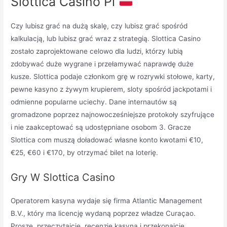
Slottica Casino Pl
Czy lubisz grać na dużą skalę, czy lubisz grać spośród
kalkulacją, lub lubisz grać wraz z strategią. Slottica Casino
zostało zaprojektowane celowo dla ludzi, którzy lubią
zdobywać duże wygrane i przełamywać naprawdę duże
kusze. Slottica podaje członkom grę w rozrywki stołowe, karty,
pewne kasyno z żywym krupierem, sloty spośród jackpotami i
odmienne popularne uciechy. Dane internautów są
gromadzone poprzez najnowocześniejsze protokoły szyfrujące
i nie zaakceptować są udostępniane osobom 3. Gracze
Slottica com muszą doładować własne konto kwotami €10,
€25, €60 i €170, by otrzymać bilet na loterię.
Gry W Slottica Casino
Operatorem kasyna wydaje się firma Atlantic Management
B.V., który ma licencję wydaną poprzez władze Curaçao.
Proszę, przeczytajcie, recenzję kasyna i przekonajcie,