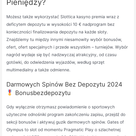
Pieniędzy?
Możesz także wykorzystać Slottica kasyno premia wraz z
deficytem depozytu w wysokości 10 € nadprogram bez
konieczności finalizowania depozytu na każde sloty.
Znajdziemy tu między innymi niesamowity wybór bonusów,
ofert, ofert specjalnych i przede wszystkim – turniejów. Wybór
nagród wydaje się być nadzwyczaj atrakcyjny, od czasu
gotówki, do odwiedzenia wyjazdów, według sprzęt
multimedialny a także odmienne.
Darmowych Spinów Bez Depozytu 2024
Bonusbezdepozytu
Gdy wyłącznie otrzymasz powiadomienie o sportowych
użyteczne odnośniki program zakończeniu zapisu, przejdź do
sekcji bonusów i aktywuj guzik darmowych spinów. Gates of
Olympus to slot od momentu Pragmatic Play o szlachetnej