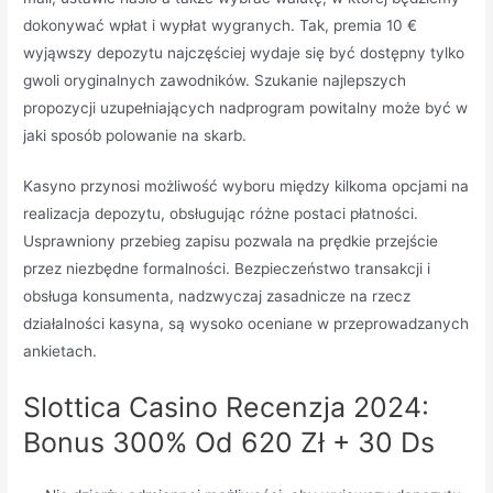
dokonywać wpłat i wypłat wygranych. Tak, premia 10 €
wyjąwszy depozytu najczęściej wydaje się być dostępny tylko
gwoli oryginalnych zawodników. Szukanie najlepszych
propozycji uzupełniających nadprogram powitalny może być w
jaki sposób polowanie na skarb.
Kasyno przynosi możliwość wyboru między kilkoma opcjami na
realizacja depozytu, obsługując różne postaci płatności.
Usprawniony przebieg zapisu pozwala na prędkie przejście
przez niezbędne formalności. Bezpieczeństwo transakcji i
obsługa konsumenta, nadzwyczaj zasadnicze na rzecz
działalności kasyna, są wysoko oceniane w przeprowadzanych
ankietach.
Slottica Casino Recenzja 2024:
Bonus 300% Od 620 Zł + 30 Ds