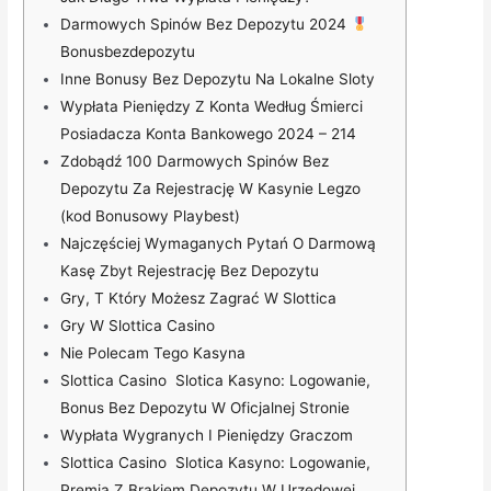
Darmowych Spinów Bez Depozytu 2024
Bonusbezdepozytu
Inne Bonusy Bez Depozytu Na Lokalne Sloty
Wypłata Pieniędzy Z Konta Według Śmierci
Posiadacza Konta Bankowego 2024 – 214
Zdobądź 100 Darmowych Spinów Bez
Depozytu Za Rejestrację W Kasynie Legzo
(kod Bonusowy Playbest)
Najczęściej Wymaganych Pytań O Darmową
Kasę Zbyt Rejestrację Bez Depozytu
Gry, T Który Możesz Zagrać W Slottica
Gry W Slottica Casino
Nie Polecam Tego Kasyna
Slottica Casino ️ Slotica Kasyno: Logowanie,
Bonus Bez Depozytu W Oficjalnej Stronie
Wypłata Wygranych I Pieniędzy Graczom
Slottica Casino ️ Slotica Kasyno: Logowanie,
Premia Z Brakiem Depozytu W Urzędowej