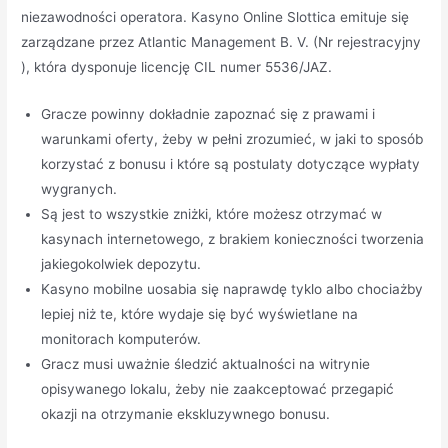
niezawodności operatora. Kasyno Online Slottica emituje się
zarządzane przez Atlantic Management B. V. (Nr rejestracyjny
), która dysponuje licencję CIL numer 5536/JAZ.
Gracze powinny dokładnie zapoznać się z prawami i
warunkami oferty, żeby w pełni zrozumieć, w jaki to sposób
korzystać z bonusu i które są postulaty dotyczące wypłaty
wygranych.
Są jest to wszystkie zniżki, które możesz otrzymać w
kasynach internetowego, z brakiem konieczności tworzenia
jakiegokolwiek depozytu.
Kasyno mobilne uosabia się naprawdę tyklo albo chociażby
lepiej niż te, które wydaje się być wyświetlane na
monitorach komputerów.
Gracz musi uważnie śledzić aktualności na witrynie
opisywanego lokalu, żeby nie zaakceptować przegapić
okazji na otrzymanie ekskluzywnego bonusu.