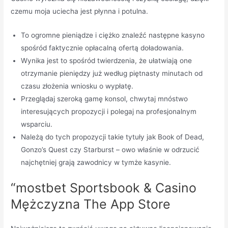
czemu moja uciecha jest płynna i potulna.
To ogromne pieniądze i ciężko znaleźć następne kasyno
spośród faktycznie opłacalną ofertą doładowania.
Wynika jest to spośród twierdzenia, że ułatwiają one
otrzymanie pieniędzy już według piętnasty minutach od
czasu złożenia wniosku o wypłatę.
Przeglądaj szeroką gamę konsol, chwytaj mnóstwo
interesujących propozycji i polegaj na profesjonalnym
wsparciu.
Należą do tych propozycji takie tytuły jak Book of Dead,
Gonzo’s Quest czy Starburst – owo właśnie w odrzucić
najchętniej grają zawodnicy w tymże kasynie.
“‎mostbet Sportsbook & Casino
Mężczyzna The App Store