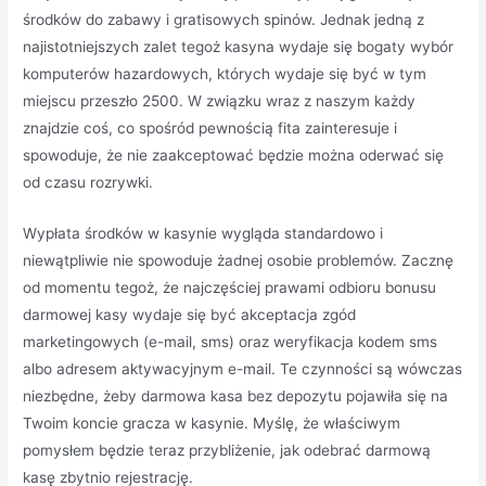
środków do zabawy i gratisowych spinów. Jednak jedną z
najistotniejszych zalet tegoż kasyna wydaje się bogaty wybór
komputerów hazardowych, których wydaje się być w tym
miejscu przeszło 2500. W związku wraz z naszym każdy
znajdzie coś, co spośród pewnością fita zainteresuje i
spowoduje, że nie zaakceptować będzie można oderwać się
od czasu rozrywki.
Wypłata środków w kasynie wygląda standardowo i
niewątpliwie nie spowoduje żadnej osobie problemów. Zacznę
od momentu tegoż, że najczęściej prawami odbioru bonusu
darmowej kasy wydaje się być akceptacja zgód
marketingowych (e-mail, sms) oraz weryfikacja kodem sms
albo adresem aktywacyjnym e-mail. Te czynności są wówczas
niezbędne, żeby darmowa kasa bez depozytu pojawiła się na
Twoim koncie gracza w kasynie. Myślę, że właściwym
pomysłem będzie teraz przybliżenie, jak odebrać darmową
kasę zbytnio rejestrację.