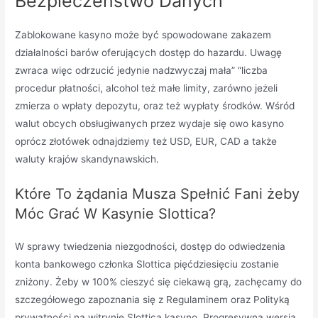
Bezpieczeństwo Danych
Zablokowane kasyno może być spowodowane zakazem
działalności barów oferujących dostęp do hazardu. Uwagę
zwraca więc odrzucić jedynie nadzwyczaj mała” “liczba
procedur płatności, alcohol też małe limity, zarówno jeżeli
zmierza o wpłaty depozytu, oraz też wypłaty środków. Wśród
walut obcych obsługiwanych przez wydaje się owo kasyno
oprócz złotówek odnajdziemy też USD, EUR, CAD a także
waluty krajów skandynawskich.
Które To żądania Musza Spełnić Fani żeby
Móc Grać W Kasynie Slottica?
W sprawy twiedzenia niezgodności, dostęp do odwiedzenia
konta bankowego członka Slottica pięćdziesięciu zostanie
zniżony. Żeby w 100% cieszyć się ciekawą grą, zachęcamy do
szczegółowego zapoznania się z Regulaminem oraz Polityką
prywatności na witrynie Slottica kasyno. Progresywna wersja