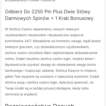
Odbierz Do 2250 Pln Plus Dwie Stówy
Darmowych Spinów + 1 Krab Bonusowy
W Slottica Casino zapewniamy naszym własnym
użytkownikom niezawodne i błyskawiczne wsparcie
kontrahenta 24/7. Niezależnie od momentu owego, bądź jesteś
świeżym graczem, czy doświadczonym użytkownikiem,
slottica casino umożliwia Wam najistotniejsze doświadczenia
online. Dzięki naszemu slottica casino login, możesz łatwo i
błyskawicznie uzyskać dostęp do odwiedzenia swego konta
bankowego i rozpocząć zabawę. Slottica Kasyno to miejsce,
gdzie Twe wygrane są uważane z najwyższą wyborem. Dzięki
slottica вход i slottica casino login, dzierżysz pewność, że
Twoje środki są w każdej sytuacji dostępne, kiedy tylko
zechcesz je wypłacić.