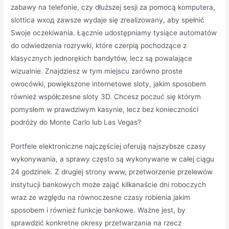
zabawy na telefonie, czy dłuższej sesji za pomocą komputera,
slottica wход zawsze wydaje się zrealizowany, aby spełnić
Swoje oczekiwania. Łącznie udostępniamy tysiące automatów
do odwiedzenia rozrywki, które czerpią pochodzące z
klasycznych jednorękich bandytów, lecz są powalające
wizualnie. Znajdziesz w tym miejscu zarówno proste
owocówki, powiększone internetowe sloty, jakim sposobem
również współczesne sloty 3D. Chcesz poczuć się którym
pomysłem w prawdziwym kasynie, lecz bez konieczności
podróży do Monte Carlo lub Las Vegas?
Portfele elektroniczne najczęściej oferują najszybsze czasy
wykonywania, a sprawy często są wykonywane w całej ciągu
24 godzinek. Z drugiej strony www, przetworzenie przelewów
instytucji bankowych może zająć kilkanaście dni roboczych
wraz ze względu na równoczesne czasy robienia jakim
sposobem i również funkcje bankowe. Ważne jest, by
sprawdzić konkretne okresy przetwarzania na rzecz