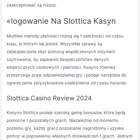
zaakceptować są niższe.
«logowanie Na Slottica Kasyn
Możliwe metody płatności różnią się t zależności od czasu
kraju, w którym się jesteś. Wszystkie sprawy są
zabezpieczone zbyt pomocą współczesnych inżynierii
szyfrowania, by zapewnić bezpieczeństwo danych
empirycznych osobowych i płatności. Kasyno również
przestrzega praw odpowiedzialnej gry i podaje narzędzia do
ograniczania zaryzykowania uzależnienia od czasu hazardu.
Slottica Casino Review 2024
Kasyno Slottica podaje szeroką gamę bonusów, które będą
pomocne t pozostałych grach. Niezależnie od momentu
poziomu gry, każdy gracz pozostanie nagrodzony i uzyska
pomoc w poprawieniu własnych doświadczeń t grach. Jednym