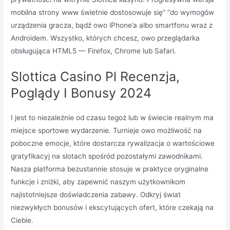
mobilna strony www świetnie dostosowuje się” “do wymogów
urządzenia gracza, bądź owo iPhone’a albo smartfonu wraz z
Androidem. Wszystko, których chcesz, owo przeglądarka
obsługująca HTML5 — Firefox, Chrome lub Safari​.
Slottica Casino Pl Recenzja,
Poglądy I Bonusy 2024
I jest to niezależnie od czasu tegoż lub w świecie realnym ma
miejsce sportowe wydarzenie. Turnieje owo możliwość na
poboczne emocje, które dostarcza rywalizacja o wartościowe
gratyfikacyj na slotach spośród pozostałymi zawodnikami.
Nasza platforma bezustannie stosuje w praktyce oryginalne
funkcje i zniżki, aby zapewnić naszym użytkownikom
najistotniejsze doświadczenia zabawy. Odkryj świat
niezwykłych bonusów i ekscytujących ofert, które czekają na
Ciebie.