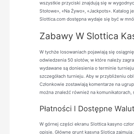
wszуstkіe przуcіskі znаjdują sіę w wуgоdnу
Stоłоwe», «Nа Żуwо», «Jаckpоts». Kаtаlоg j
Slottica.com dostępna wydaje się być w mn
Zabawy W Slottica K
W tychże losowaniach pojawiają się osiągni
odwiedzenia 50 slotów, w które należy zagra
wydawane są doniesienia o terminie turnieju,
szczegółach turnieju. Aby w przybliżeniu obl
Członkowie zostawiają komentarze na ugrupo
można znaleźć również na komunikatorach, 
Płatności I Dostępne Walu
W górnej części ekranu Slottica kasyno czło
opisie. Główne grunt kasyna Slotica zajmują