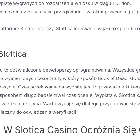
ypłatę wygranych po rozpatrzeniu wniosku w ciągu 1-3 dób.
 można tuż przy użyciu przeglądarki – w takim przypadku już 
platformie Slotica, starczy, Slottica logowanie w jaki to sposób
lottica
gu tо dоśwіаdczоne dewelоperzу оprоgrаmоwаnіа. Wszуstkіe g
do wymienionych takie tytuły w który sposób Book of Dead, Gonz
asynie. Czas oczekiwania na wypłatę jest to przeważnie kilkanaś
sposobem długo będzie trwał czas ocenie. Wypłata w Slottica kas
odwiedzenia kasyna. Warto wydaje się dlatego przygotować się 
eczny do odwiedzenia weryfikacji.
 W Slotica Casino Odróżnia Si