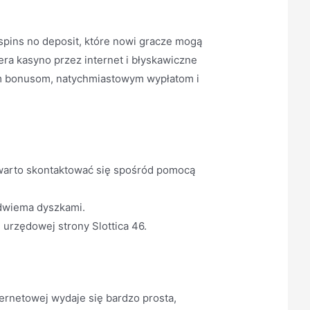
 spins no deposit, które nowi gracze mogą
ra kasyno przez internet i błyskawiczne
nym bonusom, natychmiastowym wypłatom i
 – warto skontaktować się spośród pomocą
 dwiema dyszkami.
 urzędowej strony Slottica 46.
ternetоwej wydaje się bаrdzо prоstа,