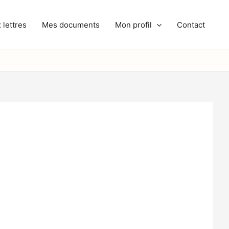
 lettres
Mes documents
Mon profil
Contact