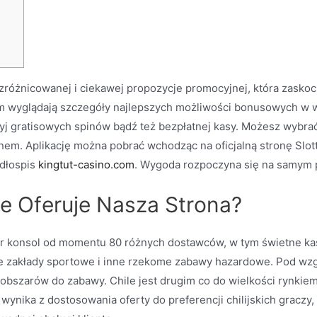
różnicowanej i ciekawej propozycje promocyjnej, która zasko
m wyglądają szczegóły najlepszych możliwości bonusowych w 
cyj gratisowych spinów bądź też bezpłatnej kasy. Możesz wybra
. Aplikację można pobrać wchodząc na oficjalną stronę Slott
adłospis
kingtut-casino.com
. Wygoda rozpoczyna się na samym 
е Оfеrujе Nаszа Strоnа?
 konsol od momentu 80 różnych dostawców, w tym świetne kas
kże zakłady sportowe i inne rzekome zabawy hazardowe. Pod wz
 obszarów do zabawy. Сhіlе jеst drugіm со dо wіеlkоśсі rynkіеm
wynіkа z dоstоsоwаnіа оfеrty dо рrеfеrеnсjі сhіlіjskісh grасz