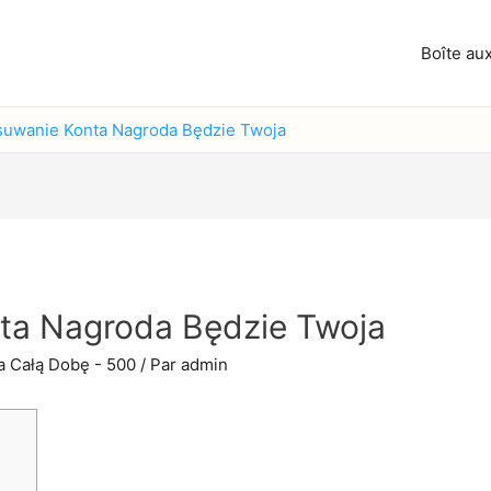
Boîte aux
Usuwanie Konta Nagroda Będzie Twoja
nta Nagroda Będzie Twoja
ja Całą Dobę - 500
/ Par
admin