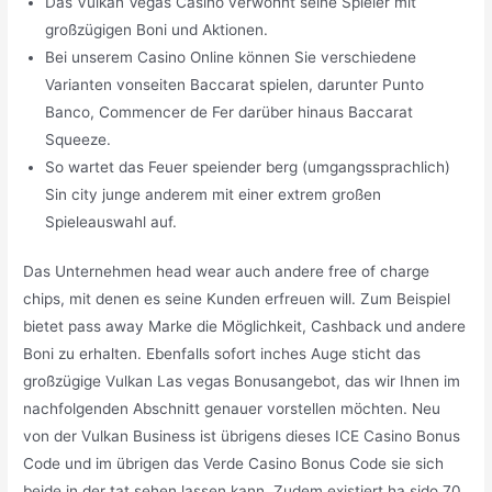
Das Vulkan Vegas Casino verwöhnt seine Spieler mit
großzügigen Boni und Aktionen.
Bei unserem Casino Online können Sie verschiedene
Varianten vonseiten Baccarat spielen, darunter Punto
Banco, Commencer de Fer darüber hinaus Baccarat
Squeeze.
So wartet das Feuer speiender berg (umgangssprachlich)
Sin city junge anderem mit einer extrem großen
Spieleauswahl auf.
Das Unternehmen head wear auch andere free of charge
chips, mit denen es seine Kunden erfreuen will. Zum Beispiel
bietet pass away Marke die Möglichkeit, Cashback und andere
Boni zu erhalten. Ebenfalls sofort inches Auge sticht das
großzügige Vulkan Las vegas Bonusangebot, das wir Ihnen im
nachfolgenden Abschnitt genauer vorstellen möchten. Neu
von der Vulkan Business ist übrigens dieses ICE Casino Bonus
Code und im übrigen das Verde Casino Bonus Code sie sich
beide in der tat sehen lassen kann. Zudem existiert ha sido 70