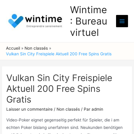
Aller
Wintime
au
: Bureau
contenu
Main
virtuel
Men
Accueil
Non classés
Vulkan Sin City Freispiele Aktuell 200 Free Spins Gratis
Vulkan Sin City Freispiele
Aktuell 200 Free Spins
Gratis
Laisser un commentaire
/
Non classés
/ Par
admin
Video-Poker eignet gegenseitig perfekt für Spieler, die i am
echten Poker bislang unerfahren sind. Neukunden benötigen