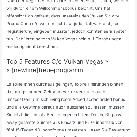
Nach der Registrierung, expire rasch erledigt ist auch, werden
wir durch einem Willkommensbonus belohnt. Uns hat
offensichtlich gefreut, dass unsereins den Vulkan Sin city
Promo Code c/o weitem nicht auf jeden fall während jeder
Registrierung eingeben mussten, jedoch konnten sera später
tun. Gebühren seitens Vulkan Vegas sein auf Einzahlungen
eindeutig nicht berechnet.
Top 5 Features C/o Vulkan Vegas »
« [newline]treueprogramm
Es sollte Ihnen durchaus gelingen, expire Freirunden binnen
das » « genannten Zeitraumes zu zweck und auch
umzusetzen. Um sich living room Added added added bonus
und alle Gewinne daraus auch auszahlen zu lassen, müssen
Sie jetzt die Umsatz Bedingungen erfüllen. Das heißt, pass
away gesamte Summe aus Einsatz und Prize innerhalb von
fünf (5)Tagen 40 Inconforme umsetzten. Lesen Sie Bewertung