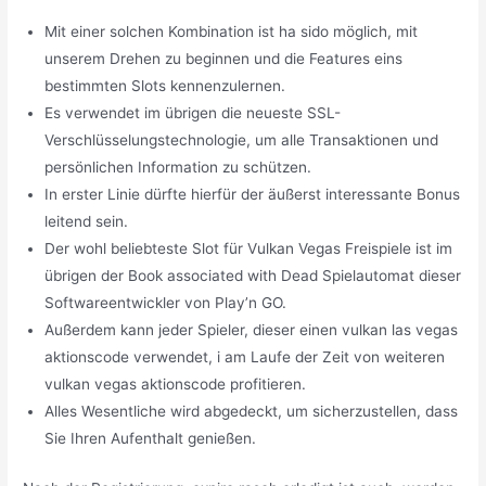
Mit einer solchen Kombination ist ha sido möglich, mit
unserem Drehen zu beginnen und die Features eins
bestimmten Slots kennenzulernen.
Es verwendet im übrigen die neueste SSL-
Verschlüsselungstechnologie, um alle Transaktionen und
persönlichen Information zu schützen.
In erster Linie dürfte hierfür der äußerst interessante Bonus
leitend sein.
Der wohl beliebteste Slot für Vulkan Vegas Freispiele ist im
übrigen der Book associated with Dead Spielautomat dieser
Softwareentwickler von Play’n GO.
Außerdem kann jeder Spieler, dieser einen vulkan las vegas
aktionscode verwendet, i am Laufe der Zeit von weiteren
vulkan vegas aktionscode profitieren.
Alles Wesentliche wird abgedeckt, um sicherzustellen, dass
Sie Ihren Aufenthalt genießen.