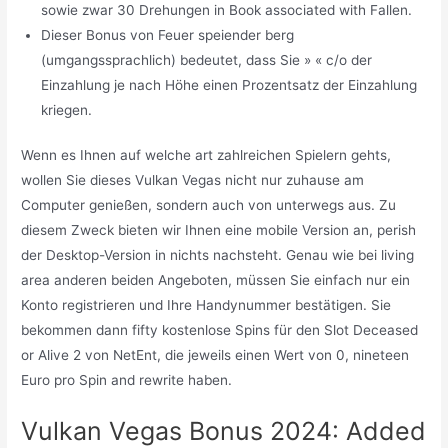
sowie zwar 30 Drehungen in Book associated with Fallen.
Dieser Bonus von Feuer speiender berg
(umgangssprachlich) bedeutet, dass Sie » « c/o der
Einzahlung je nach Höhe einen Prozentsatz der Einzahlung
kriegen.
Wenn es Ihnen auf welche art zahlreichen Spielern gehts,
wollen Sie dieses Vulkan Vegas nicht nur zuhause am
Computer genießen, sondern auch von unterwegs aus. Zu
diesem Zweck bieten wir Ihnen eine mobile Version an, perish
der Desktop-Version in nichts nachsteht. Genau wie bei living
area anderen beiden Angeboten, müssen Sie einfach nur ein
Konto registrieren und Ihre Handynummer bestätigen. Sie
bekommen dann fifty kostenlose Spins für den Slot Deceased
or Alive 2 von NetEnt, die jeweils einen Wert von 0, nineteen
Euro pro Spin and rewrite haben.
Vulkan Vegas Bonus 2024: Added