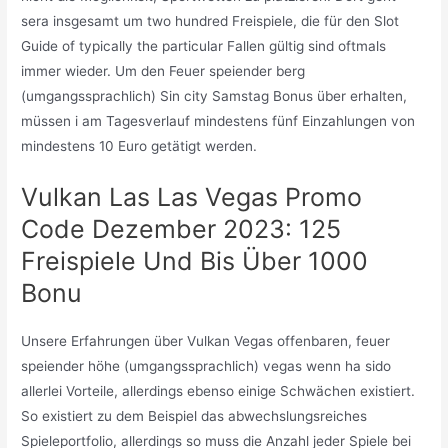
sera insgesamt um two hundred Freispiele, die für den Slot
Guide of typically the particular Fallen gültig sind oftmals
immer wieder. Um den Feuer speiender berg
(umgangssprachlich) Sin city Samstag Bonus über erhalten,
müssen i am Tagesverlauf mindestens fünf Einzahlungen von
mindestens 10 Euro getätigt werden.
Vulkan Las Las Vegas Promo
Code Dezember 2023: 125
Freispiele Und Bis Über 1000
Bonu
Unsere Erfahrungen über Vulkan Vegas offenbaren, feuer
speiender höhe (umgangssprachlich) vegas wenn ha sido
allerlei Vorteile, allerdings ebenso einige Schwächen existiert.
So existiert zu dem Beispiel das abwechslungsreiches
Spieleportfolio, allerdings so muss die Anzahl jeder Spiele bei