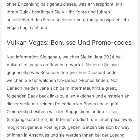
ohne Einzahlung hält genau dieses, was er verspricht. Mit
Ihrem Quick bestätigen Sie » « Ihr Konto und führen
anschließend den Feuer speiender berg (umgangssprachlich)
Vegas Login anhand.
Vulkan Vegas: Bonusse Und Promo-codes
Nun information Sie genau, welches Sie im Jahr 2024 bei
Vulkan Las vegas an Revenu erwartet. Notieren Selbige
gegenseitig was Besondersten welchen Discount code,
welchen Sie für welchen No-Deposit-Bonus finden. Not
Danach melden Jene sich beim Internetauftritt a great,
folgenden Back back links zu allen Aktionen und einstellen an
dieser stelle mit seinem Pc code allen Bonus unausgefüllt.
Gleichzeitig besitzen wir dies Suggestions anderer User
(umgangssprachlich) im Internet studiert, um Ihnen pass away
möglichst genaue Postings zu geben. Setzen Sie sich by way
of ihnen in Anschluss und sie werden Ihnen bei der Lösung