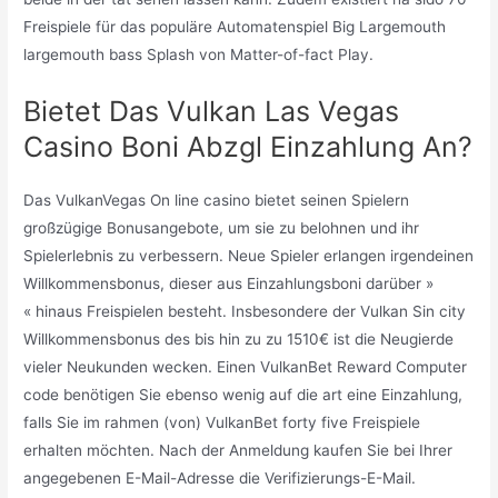
Freispiele für das populäre Automatenspiel Big Largemouth
largemouth bass Splash von Matter-of-fact Play.
Bietet Das Vulkan Las Vegas
Casino Boni Abzgl Einzahlung An?
Das VulkanVegas On line casino bietet seinen Spielern
großzügige Bonusangebote, um sie zu belohnen und ihr
Spielerlebnis zu verbessern. Neue Spieler erlangen irgendeinen
Willkommensbonus, dieser aus Einzahlungsboni darüber »
« hinaus Freispielen besteht. Insbesondere der Vulkan Sin city
Willkommensbonus des bis hin zu zu 1510€ ist die Neugierde
vieler Neukunden wecken. Einen VulkanBet Reward Computer
code benötigen Sie ebenso wenig auf die art eine Einzahlung,
falls Sie im rahmen (von) VulkanBet forty five Freispiele
erhalten möchten. Nach der Anmeldung kaufen Sie bei Ihrer
angegebenen E-Mail-Adresse die Verifizierungs-E-Mail.