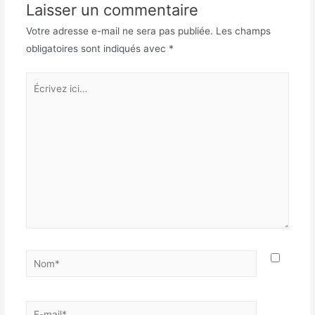
Laisser un commentaire
Votre adresse e-mail ne sera pas publiée.
Les champs
obligatoires sont indiqués avec
*
Écrivez
ici…
Nom*
E-