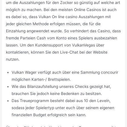
um die Auszahlungen für den Zocker so günstig auf welche art
möglich zu machen. Bei den meisten Online Casinos ist auch
es dabei so, dass Vulkan On line casino Auszahlungen mit
jeder gleichen Methode erfolgen müssen, die für die
Einzahlung angewendet wurde. So verhindert das Casino, dass
fremde Parteien Cash vom Konto eines Spielers ausbezahlen
lassen. Um den Kundensupport von VulkanVegas über
kontaktieren, können Sie den Live-Chat bei der Website
nutzen.
Vulkan Wager verfügt auch über eine Sammlung concourir
möglichen Karten-/ Brettspielen.
Wie das Bilanzaufstellung unseres Checks gezeigt hat,
brauchen Sie jedoch keine Bedenken zu besitzen.
Das Treueprogramm besteht dabei aus 10 den Leveln,
sodass jeder Spielertyp unter euch über seinem eigenen
finanziellen Budget erfolgreich sein kann.