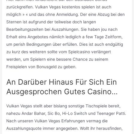
zurückgreifen. Vulkan Vegas kostenlos spielen ist auch
möglich » « und das ohne Anmeldung. Der eine Abzug bei den
Sternen ist aufgrund der teilweise doch langen
Bearbeitungszeiten bei Auszahlungen. Sie haben jou nach
Erhalt eins Angebotes nämlich lediglich a few Tage Zeitform,
um perish Bedingungen über erfüllen. Dies ist auch endgültig
zu kurz des weiteren sollte vom Spielcasino verlängert
werden, um Spielern eine bessere Chance zu seinem
Freispielen von Bonusgeld zu geben.
An Darüber Hinaus Für Sich Ein
Ausgesprochen Gutes Casino…
Vulkan Vegas stellt aber bislang sonstige Tischspiele bereit,
nahezu Andar Bahar, Sic Bo, Hi-Lo Switch und Teenager Patti.
Nach unseren Vulkan Vegas Erfahrungen vermag die
Auszahlungsquote immer angegeben. Wollt ihr herausfinden,