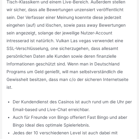
Tisch-Klassikern und einem Live-Bereich. Außerdem stellen
wir sicher, dass alle Bewertungen unzensiert veröffentlicht
sein. Der Verfasser einer Meinung koennte diese jederzeit
eingehen (auf) und löschen, sowie pass away Bewertungen
sein angezeigt, solange der jeweilige Nutzer-Account
intresserad ist natürlich. Vulkan Las vegas verwendet eine
SSL-Verschlüsselung, one sicherzugehen, dass allesamt
persönlichen Daten alle Kunden sowie deren finanzielle
Informationen geschützt sind. Wenn man in Deutschland
Programs um Geld genießt, will man selbstverständlich die
Gewissheit besitzen, dass man c/o der sicheren Internetseite
ist.
Der Kundendienst des Casinos ist auch rund um die Uhr per
Email-based und Live-Chat erreichbar.
Auch für Freunde von Bingo offeriert Fast Bingo und aber
Bingo Ideal dies optimale Spielerlebnis.
Jedes der 10 verschiedenen Level ist auch dabei mit