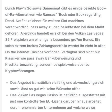
Durch Play’n Go sowie Gameomat gibt es einige beliebte Book-
of-Ra-Alternativen wie Ramses” “Book oder Book regarding
Dead. NetEnt zeichnet für weitere Slot machines
verantwortlich, pass away zu den beliebtesten bei dem Markt
gehören. Allerdings handelt es sich bei den Vulkan Las vegas
35 Freispielen um einen ganz besonders gro?en Bonus. Ein
solch extrem breites Zahlungsportfolio werdet ihr nicht in allen
On the internet Casinos vorfinden. Verfügbar sind nicht nur
Klassiker wie pass away Banküberweisung und
Kreditkartenzahlung, sondern beispielsweise ebenso
Kryptowährungen.
Das Angebot ist natürlich vielfältig und abwechslungsreich
sowie lässt so gut wie keine Wünsche offen.
Das Vulkan Las vegas Casino ist natürlich ausgestattet mit
just one kontrollierten EU-Lizenz darüber hinaus arbeitet
durch renommierten Unternehmen auf welche weise