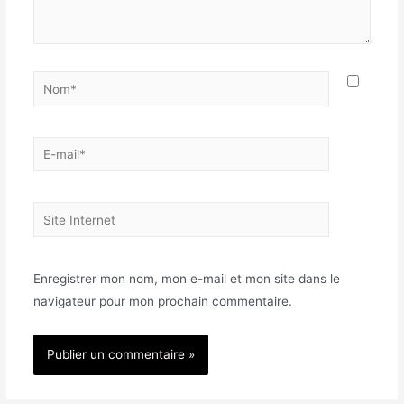
Nom*
E-
mail*
Site
Internet
Enregistrer mon nom, mon e-mail et mon site dans le
navigateur pour mon prochain commentaire.