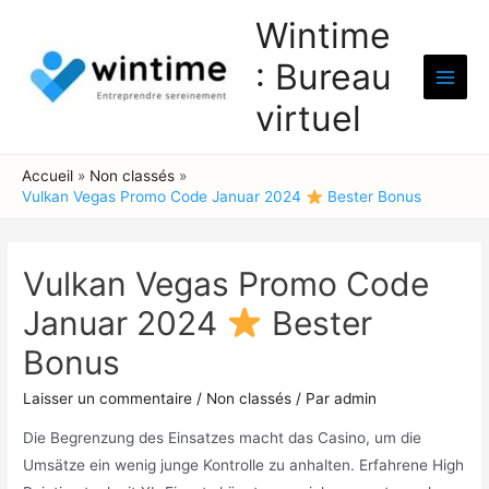
Aller
Wintime
au
: Bureau
contenu
Main
virtuel
Men
Accueil
Non classés
Vulkan Vegas Promo Code Januar 2024
Bester Bonus
Vulkan Vegas Promo Code
Januar 2024
Bester
Bonus
Laisser un commentaire
/
Non classés
/ Par
admin
Die Begrenzung des Einsatzes macht das Casino, um die
Umsätze ein wenig junge Kontrolle zu anhalten. Erfahrene High