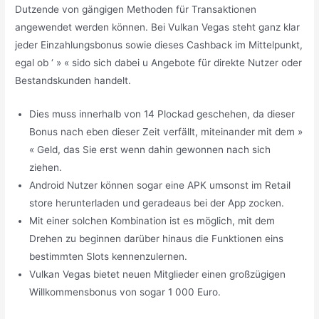
Dutzende von gängigen Methoden für Transaktionen
angewendet werden können. Bei Vulkan Vegas steht ganz klar
jeder Einzahlungsbonus sowie dieses Cashback im Mittelpunkt,
egal ob ‘ » « sido sich dabei u Angebote für direkte Nutzer oder
Bestandskunden handelt.
Dies muss innerhalb von 14 Plockad geschehen, da dieser
Bonus nach eben dieser Zeit verfällt, miteinander mit dem »
« Geld, das Sie erst wenn dahin gewonnen nach sich
ziehen.
Android Nutzer können sogar eine APK umsonst im Retail
store herunterladen und geradeaus bei der App zocken.
Mit einer solchen Kombination ist es möglich, mit dem
Drehen zu beginnen darüber hinaus die Funktionen eins
bestimmten Slots kennenzulernen.
Vulkan Vegas bietet neuen Mitglieder einen großzügigen
Willkommensbonus von sogar 1 000 Euro.