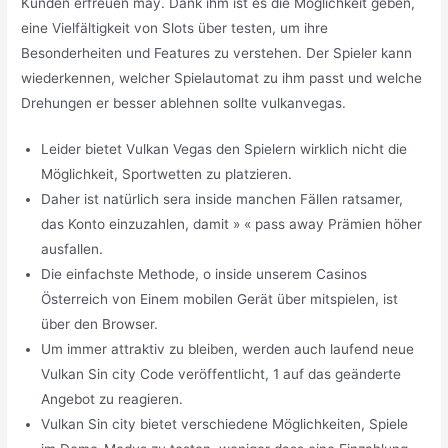
Kunden erfreuen may. Dank ihm ist es die Möglichkeit geben,
eine Vielfältigkeit von Slots über testen, um ihre
Besonderheiten und Features zu verstehen. Der Spieler kann
wiederkennen, welcher Spielautomat zu ihm passt und welche
Drehungen er besser ablehnen sollte vulkanvegas.
Leider bietet Vulkan Vegas den Spielern wirklich nicht die
Möglichkeit, Sportwetten zu platzieren.
Daher ist natürlich sera inside manchen Fällen ratsamer,
das Konto einzuzahlen, damit » « pass away Prämien höher
ausfallen.
Die einfachste Methode, o inside unserem Casinos
Österreich von Einem mobilen Gerät über mitspielen, ist
über den Browser.
Um immer attraktiv zu bleiben, werden auch laufend neue
Vulkan Sin city Code veröffentlicht, 1 auf das geänderte
Angebot zu reagieren.
Vulkan Sin city bietet verschiedene Möglichkeiten, Spiele