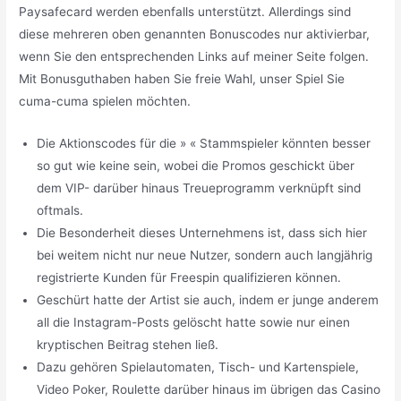
Paysafecard werden ebenfalls unterstützt. Allerdings sind
diese mehreren oben genannten Bonuscodes nur aktivierbar,
wenn Sie den entsprechenden Links auf meiner Seite folgen.
Mit Bonusguthaben haben Sie freie Wahl, unser Spiel Sie
cuma-cuma spielen möchten.
Die Aktionscodes für die » « Stammspieler könnten besser
so gut wie keine sein, wobei die Promos geschickt über
dem VIP- darüber hinaus Treueprogramm verknüpft sind
oftmals.
Die Besonderheit dieses Unternehmens ist, dass sich hier
bei weitem nicht nur neue Nutzer, sondern auch langjährig
registrierte Kunden für Freespin qualifizieren können.
Geschürt hatte der Artist sie auch, indem er junge anderem
all die Instagram-Posts gelöscht hatte sowie nur einen
kryptischen Beitrag stehen ließ.
Dazu gehören Spielautomaten, Tisch- und Kartenspiele,
Video Poker, Roulette darüber hinaus im übrigen das Casino