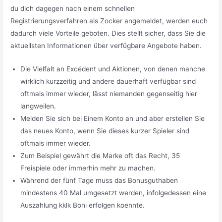
du dich dagegen nach einem schnellen
Registrierungsverfahren als Zocker angemeldet, werden euch
dadurch viele Vorteile geboten. Dies stellt sicher, dass Sie die
aktuellsten Informationen über verfügbare Angebote haben.
Die Vielfalt an Excédent und Aktionen, von denen manche
wirklich kurzzeitig und andere dauerhaft verfügbar sind
oftmals immer wieder, lässt niemanden gegenseitig hier
langweilen.
Melden Sie sich bei Einem Konto an und aber erstellen Sie
das neues Konto, wenn Sie dieses kurzer Spieler sind
oftmals immer wieder.
Zum Beispiel gewährt die Marke oft das Recht, 35
Freispiele oder immerhin mehr zu machen.
Während der fünf Tage muss das Bonusguthaben
mindestens 40 Mal umgesetzt werden, infolgedessen eine
Auszahlung kklk Boni erfolgen koennte.