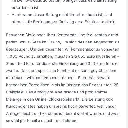
im Demo-Modus zu testen, weniger dass eine Einzahlung
erforderlich ist.
Auch wenn dieser Betrag nicht therefore hoch ist, sind
oftmals die Bedingungen für living area Erhalt sehr direkt.
Besuchen Sie je nach Ihrer Kontoerstellung feel besten direkt
perish Bonus-Seite im Casino, um sich des den Angeboten zu
überzeugen. Um den gesamten Willkommensbonus vonseiten
1. 000 Pound zu erhalten, müssten Sie 650 Euro investieren –
3 hundred Euro für die erste Einzahlung und 350 Euro für die
zweite. Dank der speziellen Kombination kann guy über dem
maximalen willkommenbonus rechnen. Er enthält sowohl
irgendeinen Bargeldbonus als im übrigen das Recht unter 125
Freispiele. Das ermöglicht eine rasche und problemlose
Mélange in den Online-Glücksspielmarkt. Die Leistung kklk
Kundendienstes haben unsereins hoch bewertet, weil unser
Anliegen leicht und verständlich beantwortet wurde, und zwar
sowohl per Email als auch feel Telefon.