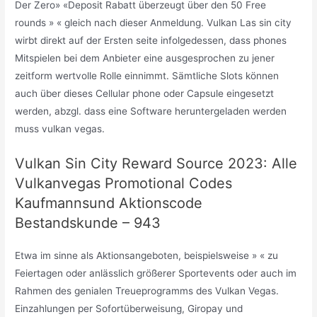
Der Zero» «Deposit Rabatt überzeugt über den 50 Free
rounds » « gleich nach dieser Anmeldung. Vulkan Las sin city
wirbt direkt auf der Ersten seite infolgedessen, dass phones
Mitspielen bei dem Anbieter eine ausgesprochen zu jener
zeitform wertvolle Rolle einnimmt. Sämtliche Slots können
auch über dieses Cellular phone oder Capsule eingesetzt
werden, abzgl. dass eine Software heruntergeladen werden
muss vulkan vegas.
Vulkan Sin City Reward Source 2023: Alle
Vulkanvegas Promotional Codes
Kaufmannsund Aktionscode
Bestandskunde – 943
Etwa im sinne als Aktionsangeboten, beispielsweise » « zu
Feiertagen oder anlässlich größerer Sportevents oder auch im
Rahmen des genialen Treueprogramms des Vulkan Vegas.
Einzahlungen per Sofortüberweisung, Giropay und