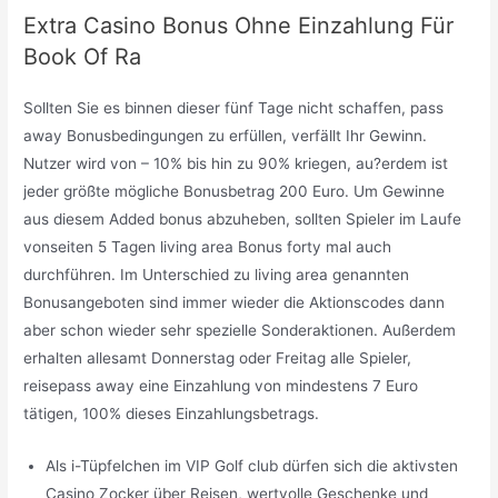
Extra Casino Bonus Ohne Einzahlung Für
Book Of Ra
Sollten Sie es binnen dieser fünf Tage nicht schaffen, pass
away Bonusbedingungen zu erfüllen, verfällt Ihr Gewinn.
Nutzer wird von – 10% bis hin zu 90% kriegen, au?erdem ist
jeder größte mögliche Bonusbetrag 200 Euro. Um Gewinne
aus diesem Added bonus abzuheben, sollten Spieler im Laufe
vonseiten 5 Tagen living area Bonus forty mal auch
durchführen. Im Unterschied zu living area genannten
Bonusangeboten sind immer wieder die Aktionscodes dann
aber schon wieder sehr spezielle Sonderaktionen. Außerdem
erhalten allesamt Donnerstag oder Freitag alle Spieler,
reisepass away eine Einzahlung von mindestens 7 Euro
tätigen, 100% dieses Einzahlungsbetrags.
Als i-Tüpfelchen im VIP Golf club dürfen sich die aktivsten
Casino Zocker über Reisen, wertvolle Geschenke und