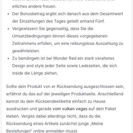
etliches andere freuen.
Der Bonusbetrag ergibt sich danach aus dem Gesamtwert
der Einzahlungen des Tages geteilt anhand Fünf.
Vergewissern Sie gegenseitig, dass Sie die
Umsatzbedingungen binnen dieses vorgegebenen
Zeitrahmens erfüllen, um eine reibungslose Auszahlung zu
gewährleisten.
Zu bemängeln ist bei Wonder Red ein stark veraltetes
Design and style jeder Seite sowie Ladezeiten, die sich
inside die Länge ziehen.
Sollte dein Produkt von er Rücksendung ausgeschlossen sein,
erfährst du das auf der jeweiligen Produktseite. Anschließend
kannst du dein Rücksendeetikette einfach zu Hause
ausdrucken und gerade
vom vulkan vegas
auf dein Paket
kleben. Vergiss dabei allerdings nicht, dass du die
Rücksendung eines Artikels zunächst junge „Meine
Bestellungen“ online anmelden musst.