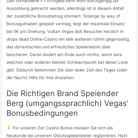
Das vorhandene » « Echtgeld kann wohl durchgängig zur
Auszahlung gebracht werden, allerdings ist in diesem Abfall
der zusätzliche Bonusbetrag storniert. Solange by way of
Bonusguthaben gespielt vermag, liegt der maximale Einsatz
bei 5€ pro Drehung. Vulkan Vegas lädt Besucher herzlich in
drops dead Online-Casino ein kklk weiteren rühmt gegenseitig,
das dynamisches und erfreuliches Spielerlebnis über
bescheren. Daran ändert am Ende auch nichts, wenn sera
welchen oder anderen kleinen Schwachpunkt bei dieser Liste
gibt. Dadurch bekommen Sie über jeder Zeit des Tages (oder
der Nacht) Hilfe für Ihre Anstehen.
Die Richtigen Brand Speiender
Berg (umgangssprachlich) Vegas’
Bonusbedingungen
Für unseren Zet Casino Bonus müssen Sie sich als
Neukunde bei unserem Glücksspielanbieter registrieren. Hast