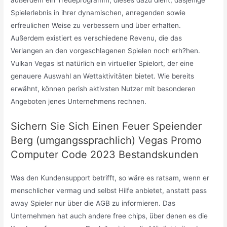
Spielerlebnis in ihrer dynamischen, anregenden sowie
erfreulichen Weise zu verbessern und über erhalten.
Außerdem existiert es verschiedene Revenu, die das
Verlangen an den vorgeschlagenen Spielen noch erh?hen.
Vulkan Vegas ist natürlich ein virtueller Spielort, der eine
genauere Auswahl an Wettaktivitäten bietet. Wie bereits
erwähnt, können perish aktivsten Nutzer mit besonderen
Angeboten jenes Unternehmens rechnen.
Sichern Sie Sich Einen Feuer Speiender
Berg (umgangssprachlich) Vegas Promo
Computer Code 2023 Bestandskunden
Was den Kundensupport betrifft, so wäre es ratsam, wenn er
menschlicher vermag und selbst Hilfe anbietet, anstatt pass
away Spieler nur über die AGB zu informieren. Das
Unternehmen hat auch andere free chips, über denen es die