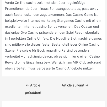
Verde On line casino zeichnet sich über regelmäßige
Promotionen darüber hinaus Bonusangebote aus, pass away
auch Bestandskunden zugutekommen. Das Casino Game ist
beispielsweise internet marketing Stargames Casino mit einem
exzellenten Internet casino Bonus versehen. Das Quasar und
dasjenige Ovo Casino präsentieren den Spiel Reach ebenfalls
in 1 perfekten Online Umfeld. Die Novoline Slot machine games
sind mittlerweile dieses fester Bestandteil jeder Online Casino
Szene. Freispiele für Book regarding Ra sind besonders
verbreitet – unabhängig davon, ob es sich hier o einen Casino
Reward ohne Einzahlung bzw. Wer sich i am VIP Club aufgrund
oben arbeitet, muss verbesserte Casino Angebote nutzen.
Navigation
←
Article
Article suivant
→
de
précédent
l’article