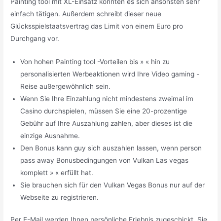
Painting tool mit XL-Einsatz könnten es sich ansonsten sehr
einfach tätigen. Außerdem schreibt dieser neue
Glücksspielstaatsvertrag das Limit von einem Euro pro
Durchgang vor.
Von hohen Painting tool -Vorteilen bis » « hin zu
personalisierten Werbeaktionen wird Ihre Video gaming -
Reise außergewöhnlich sein.
Wenn Sie Ihre Einzahlung nicht mindestens zweimal im
Casino durchspielen, müssen Sie eine 20-prozentige
Gebühr auf Ihre Auszahlung zahlen, aber dieses ist die
einzige Ausnahme.
Den Bonus kann guy sich auszahlen lassen, wenn person
pass away Bonusbedingungen von Vulkan Las vegas
komplett » « erfüllt hat.
Sie brauchen sich für den Vulkan Vegas Bonus nur auf der
Webseite zu registrieren.
Per E-Mail werden Ihnen persönliche Erlebnis zugeschickt, Sie