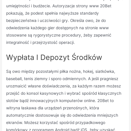
umiejętności i budżecie. Autoryzacje strony www 20Bet
pokazują, że podest spełnia najwyższe standardy
bezpieczeństwa i uczciwości gry. Określa owo, że do
odwiedzenia każdego gier dostępnych na stronie www
stosowane są rygorystyczne procedury, żeby zapewnić
integralność i przejrzystość operacji.
Wypłata I Depozyt Środków
Są owo między pozostałymi piłka nożna, hokej, siatkówka,
baseball, tenis ziemny i sporo odmiennych. A jeśli pragniesz
urozmaicić własne doświadczenia, za każdym razem możesz
przejść do konsol kasynowych i wybrać spośród klasycznych
slotów bądź innowacyjnych komputerów online. 20Bet to
witryna łaskawa dla urządzeń przenośnych, która
automatycznie dostosowuje się do odwiedzenia mniejszych
ekranów. Możesz korzystać spośród przypadkowego
komórkowy z programem Android bądź iOS, żeby uzyskać