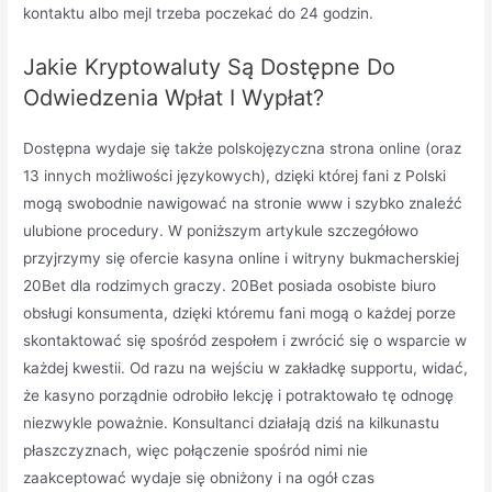
kontaktu albo mejl trzeba poczekać do 24 godzin.
Jakie Kryptowaluty Są Dostępne Do
Odwiedzenia Wpłat I Wypłat?
Dostępna wydaje się także polskojęzyczna strona online (oraz
13 innych możliwości językowych), dzięki której fani z Polski
mogą swobodnie nawigować na stronie www i szybko znaleźć
ulubione procedury. W poniższym artykule szczegółowo
przyjrzymy się ofercie kasyna online i witryny bukmacherskiej
20Bet dla rodzimych graczy. 20Bet posiada osobiste biuro
obsługi konsumenta, dzięki któremu fani mogą o każdej porze
skontaktować się spośród zespołem i zwrócić się o wsparcie w
każdej kwestii. Od razu na wejściu w zakładkę supportu, widać,
że kasyno porządnie odrobiło lekcję i potraktowało tę odnogę
niezwykle poważnie. Konsultanci działają dziś na kilkunastu
płaszczyznach, więc połączenie spośród nimi nie
zaakceptować wydaje się obniżony i na ogół czas