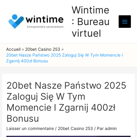
Aller
Wintime
au
: Bureau
contenu
Main
virtuel
Men
Accueil
20bet Casino 253
20bet Nasze Państwo 2025 Zaloguj Się W Tym Momencie I
Zgarnij 400zł Bonusu
20bet Nasze Państwo 2025
Zaloguj Się W Tym
Momencie I Zgarnij 400zł
Bonusu
Laisser un commentaire
/
20bet Casino 253
/ Par
admin