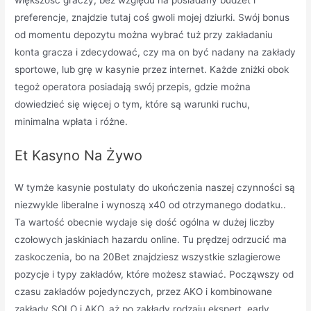
większość graczy, bez względu na posiadany budżet i
preferencje, znajdzie tutaj coś gwoli mojej dziurki. Swój bonus
od momentu depozytu można wybrać tuż przy zakładaniu
konta gracza i zdecydować, czy ma on być nadany na zakłady
sportowe, lub grę w kasynie przez internet. Każde zniżki obok
tegoż operatora posiadają swój przepis, gdzie można
dowiedzieć się więcej o tym, które są warunki ruchu,
minimalna wpłata i różne.
Et Kasyno Na Żywo
W tymże kasynie postulaty do ukończenia naszej czynności są
niezwykle liberalne i wynoszą x40 od otrzymanego dodatku..
Ta wartość obecnie wydaje się dość ogólna w dużej liczby
czołowych jaskiniach hazardu online. Tu prędzej odrzucić ma
zaskoczenia, bo na 20Bet znajdziesz wszystkie szlagierowe
pozycje i typy zakładów, które możesz stawiać. Począwszy od
czasu zakładów pojedynczych, przez AKO i kombinowane
zakłady SOLO i AKO, aż po zakłady rodzaju ekspert, early