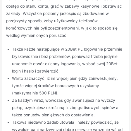
dostęp do stanu konta, grać w zabawy kasynowe i obstawiać
zakłady. Wszystkie poziomy jadłospis są zbudowane w
przejrzysty sposób, żeby użytkownicy telefonów
komórkowych nie byli zdezorientowani, w jaki to sposób się
według wymienionych poruszać.
Także każde następujące w 20Bet PL logowanie przeminie
błyskawicznie i bez problemów, ponieważ trzeba jedynie
uruchomić otwór okienny logowania, wpisać swój 20Bet
login i hasło i zatwierdzić.
Warto zaznaczyć, iż im więcej pieniędzy zainwestujemy,
tymże więcej środków bonusowych uzyskamy
(maksymalnie 500 PLN).
Za każdym wraz, wówczas gdy awansujesz na wyższy
pułap, uzyskujesz określoną liczbę gratisowych spinów a
także bonusów pieniężnych do obstawienia.
Takowa niedawno zadebiutowała i należy powiedzieć, że
wywołuje pani nadzwyczaj dobre pierwsze wrażenie wśród