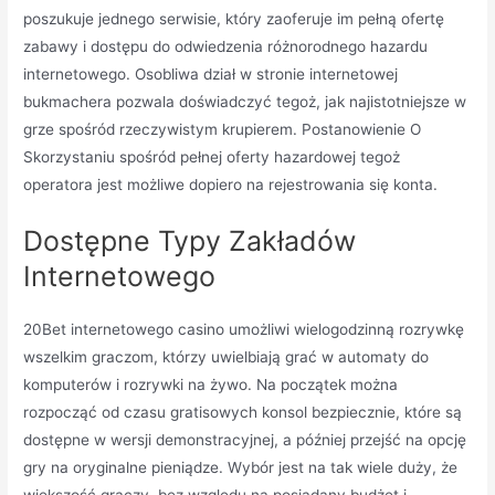
poszukuje jednego serwisie, który zaoferuje im pełną ofertę
zabawy i dostępu do odwiedzenia różnorodnego hazardu
internetowego. Osobliwa dział w stronie internetowej
bukmachera pozwala doświadczyć tegoż, jak najistotniejsze w
grze spośród rzeczywistym krupierem. Postanowienie O
Skorzystaniu spośród pełnej oferty hazardowej tegoż
operatora jest możliwe dopiero na rejestrowania się konta.
Dostępne Typy Zakładów
Internetowego
20Bet internetowego casino umożliwi wielogodzinną rozrywkę
wszelkim graczom, którzy uwielbiają grać w automaty do
komputerów i rozrywki na żywo. Na początek można
rozpocząć od czasu gratisowych konsol bezpiecznie, które są
dostępne w wersji demonstracyjnej, a później przejść na opcję
gry na oryginalne pieniądze. Wybór jest na tak wiele duży, że