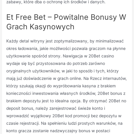
zabawy, które dba o ochronę ich środków i danych.
Et Free Bet – Powitalne Bonusy W
Grach Kasynowych
Każdy detal witryny jest zoptymalizowany, by minimalizować
okres ładowania, jakie możliwości pozwala graczom na płynne
użytkowanie spośród strony. Nawigacja w 20Bet casino
wydaje się być przystosowana do potrzeb zarówno
oryginalnych użytkowników, w jaki to sposób i tych, którzy
mają już doświadczenie w grach online. Na Rzecz internautów,
którzy szukają okazji do wypróbowania kasyna z brakiem
konieczności inwestowania własnych środków, 20Bet bonus z
brakiem depozytu jest to idealna opcja. By otrzymać 20Bet no
deposit bonus, należy zarejestrować świeże konto i
wprowadzić wyjątkowy 20Bet kod promocji bez depozytu w
czasie rejestracji. Na spełnieniu ludzi prostych warunków, na
konto gracza zostanie nadzwyczajny bonus w postaci