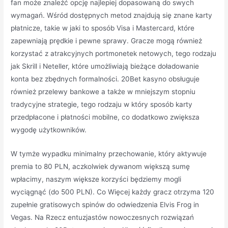
fan może znaleźć opcję najlepiej dopasowaną do swych
wymagań. Wśród dostępnych metod znajdują się znane karty
płatnicze, takie w jaki to sposób Visa i Mastercard, które
zapewniają prędkie i pewne sprawy. Gracze mogą również
korzystać z atrakcyjnych portmonetek netowych, tego rodzaju
jak Skrill i Neteller, które umożliwiają bieżące doładowanie
konta bez zbędnych formalności. 20Bet kasyno obsługuje
również przelewy bankowe a także w mniejszym stopniu
tradycyjne strategie, tego rodzaju w który sposób karty
przedpłacone i płatności mobilne, co dodatkowo zwiększa
wygodę użytkowników.
W tymże wypadku minimalny przechowanie, który aktywuje
premia to 80 PLN, aczkolwiek dywanom większą sumę
wpłacimy, naszym większe korzyści będziemy mogli
wyciągnąć (do 500 PLN). Co Więcej każdy gracz otrzyma 120
zupełnie gratisowych spinów do odwiedzenia Elvis Frog in
Vegas. Na Rzecz entuzjastów nowoczesnych rozwiązań