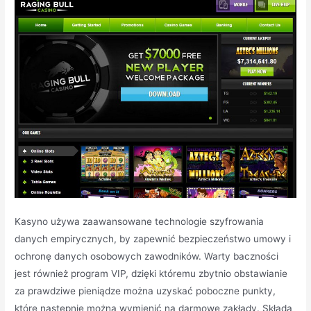
Kasyno używa zaawansowane technologie szyfrowania
danych empirycznych, by zapewnić bezpieczeństwo umowy i
ochronę danych osobowych zawodników. Warty baczności
jest również program VIP, dzięki któremu zbytnio obstawianie
za prawdziwe pieniądze można uzyskać poboczne punkty,
które następnie można wymienić na darmowe zakłady. Składa