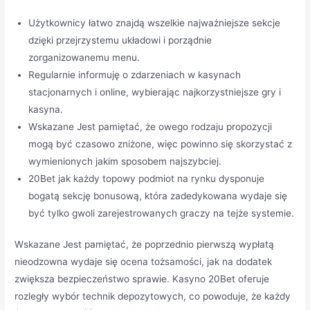
Użytkownicy łatwo znajdą wszelkie najważniejsze sekcje
dzięki przejrzystemu układowi i porządnie
zorganizowanemu menu.
Regularnie informuję o zdarzeniach w kasynach
stacjonarnych i online, wybierając najkorzystniejsze gry i
kasyna.
Wskazane Jest pamiętać, że owego rodzaju propozycji
mogą być czasowo zniżone, więc powinno się skorzystać z
wymienionych jakim sposobem najszybciej.
20Bet jak każdy topowy podmiot na rynku dysponuje
bogatą sekcję bonusową, która zadedykowana wydaje się
być tylko gwoli zarejestrowanych graczy na tejże systemie.
Wskazane Jest pamiętać, że poprzednio pierwszą wypłatą
nieodzowna wydaje się ocena tożsamości, jak na dodatek
zwiększa bezpieczeństwo sprawie. Kasyno 20Bet oferuje
rozległy wybór technik depozytowych, co powoduje, że każdy