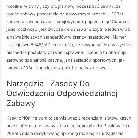
mobilnej witryny , czy programów, możesz być pewny, że
jakość zabawy pozostanie na najwyższym szczeblu. 20Bet
kasyno działa na bazie licencji wydanej poprzez rząd Curacao,
jakie możliwości jest zwyczajnie uznawane zbytnio jeden wraz
z najważniejszych standardów w branży hazardowej. Numer
licencji owo 8048/JAZ, co określa, że kasyno spełnia wszystkie
niezbędne postulaty prawne i sprawne. Licencja ta obejmuje
zarówno działalność kasyna, jak i zakładów sportowych, jak
sprawia 20Bet kompleksową platformą hazardową.
Narzędzia I Zasoby Do
Odwiedzenia Odpowiedzialnej
Zabawy
KasynoPlOnline.com to serwis wraz z recenzjami slotów, kasyn
przez internet i bonusów z brakiem depozytu dla Polaków. Tak,
20Bet podaje dedykowaną aplikację mobilną na urządzenia