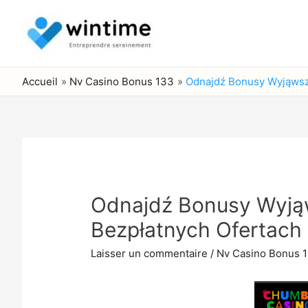
Aller
au
contenu
Accueil
Nv Casino Bonus 133
Odnajdź Bonusy Wyjąwszy
Odnajdź Bonusy Wyjąw
Bezpłatnych Ofertach
Laisser un commentaire
/
Nv Casino Bonus 