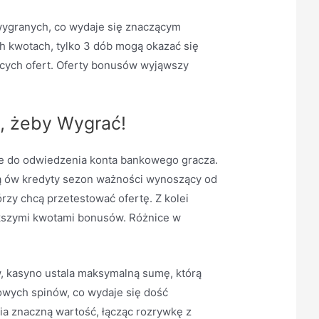
ygranych, co wydaje się znaczącym
h kwotach, tylko 3 dób mogą okazać się
ących ofert. Oferty bonusów wyjąwszy
, żeby Wygrać!
ne do odwiedzenia konta bankowego gracza.
ą ów kredyty sezon ważności wynoszący od
rzy chcą przetestować ofertę. Z kolei
ększymi kwotami bonusów. Różnice w
, kasyno ustala maksymalną sumę, którą
owych spinów, co wydaje się dość
a znaczną wartość, łącząc rozrywkę z