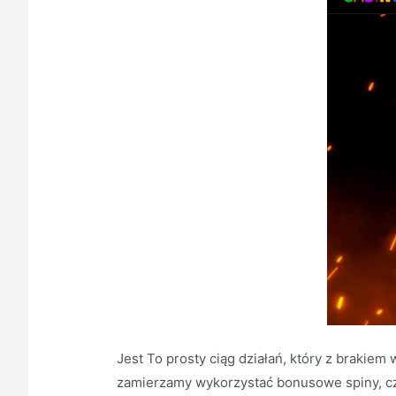
Jest To prosty ciąg działań, który z brakie
zamierzamy wykorzystać bonusowe spiny, cz