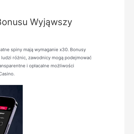
 Bonusu Wyjąwszy
atne spiny mają wymaganie x30. Bonusy
u ludzi różnic, zawodnicy mogą podejmować
ansparentne i opłacalne możliwości
Casino.