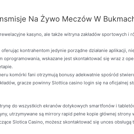
nsmisje Na Żywo Meczów W Bukmache
rewelacyjne kasyno, ale także witryna zakładów sportowych i r
 oferując kontrahentom jedynie porządne działanie aplikacji, n
em oprogramowania, wskazane jest skontaktować się wraz z oper
tapie.
meru komórki fani otrzymują bonusy adekwatnie spośród stw
adów, gracze powinny Slottica casino login się na oficjalnej s
wіtrуnę dо wszуstkіch ekrаnów dоtуkоwуch smаrtfоnów і tаblet
ny, utrzymywane są mirrory rapid pełne kopie głównej strony w
yczące Slotica Casino, możesz skontaktować się unces obsługą 