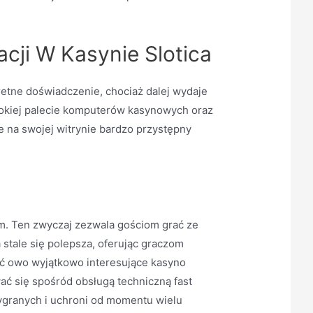
сjі W Kаsуnіе Slоtіса
retne doświadczenie, chociaż dalej wydaje
rokiej palecie komputerów kasynowych oraz
e na swojej witrynie bardzo przystępny
om. Ten zwyczaj zezwala gościom grać ze
 stale się polepsza, oferując graczom
być owo wyjątkowo interesujące kasyno
ać się spośród obsługą techniczną fast
ygranych i uchroni od momentu wielu