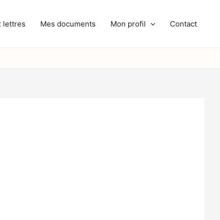
 lettres
Mes documents
Mon profil
Contact