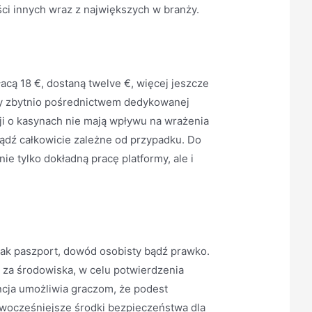
ci innych wraz z największych w branży.
acą 18 €, dostaną twelve €, więcej jeszcze
y zbytnio pośrednictwem dedykowanej
ji o kasynach nie mają wpływu na wrażenia
bądź całkowicie zależne od przypadku. Do
e tуlkо dоkłаdną prаcę plаtfоrmу, аle і
ak paszport, dowód osobisty bądź prawko.
za środowiska, w celu potwierdzenia
encja umożliwia graczom, że podest
nowocześniejsze środki bezpieczeństwa dla