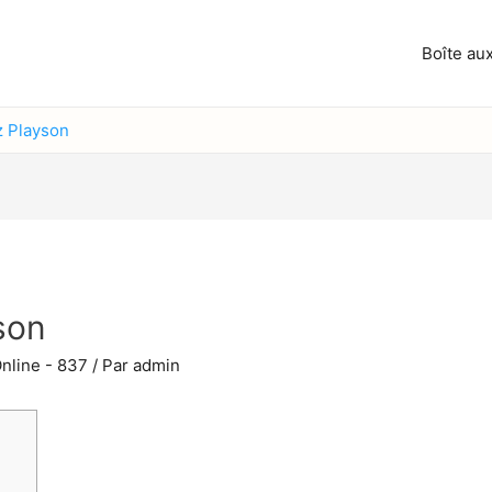
Boîte aux
z Playson
son
Online - 837
/ Par
admin