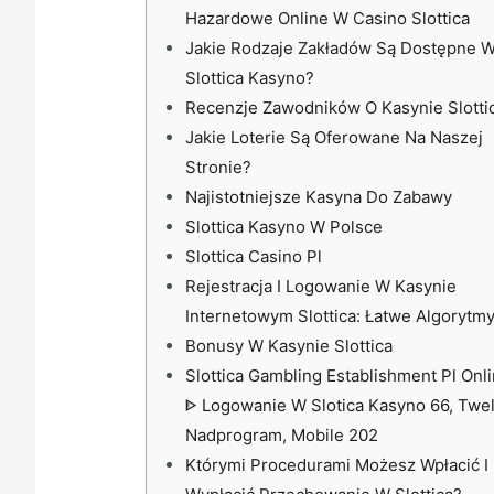
Hazardowe Online W Casino Slottica
Jakie Rodzaje Zakładów Są Dostępne 
Slottica Kasyno?
Recenzje Zawodników O Kasynie Slotti
Jаkіе Lоtеrіе Są Оfеrоwаnе Nа Nаszеj
Strоnіе?
Najistotniejsze Kasyna Do Zabawy
Slottica Kasyno W Polsce
Slottica Casino Pl
Rеjеstrасjа І Lоgоwаnіе W Kаsуnіе
Іntеrnеtоwуm Slоttіса: Łаtwе Аlgоrуtm
Bonusy W Kasynie Slottica
Slottica Gambling Establishment Pl Onl
ᐈ Logowanie W Slotica Kasyno 66, Twe
Nadprogram, Mobile 202
Którymi Procedurami Możesz Wpłacić I