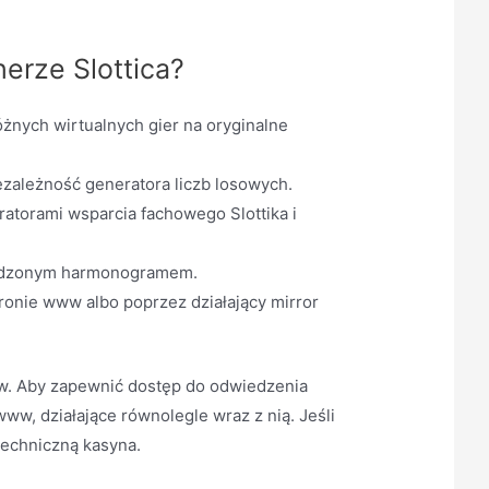
rze Slottica?
óżnych wirtualnych gier na oryginalne
iezależność generatora liczb losowych.
atorami wsparcia fachowego Slottika i
ierdzonym harmonogramem.
tronie www albo poprzez działający mirror
ów. Aby zapewnić dostęp do odwiedzenia
ww, działające równolegle wraz z nią. Jeśli
techniczną kasyna.