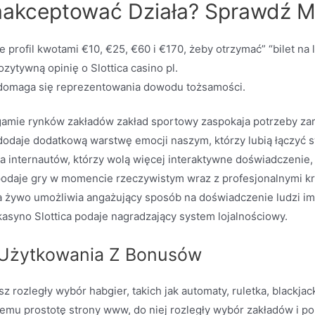
aakceptować Działa? Sprawdź Mi
rofil kwotami €10, €25, €60 i €170, żeby otrzymać” “bilet na l
zytywną opinię o Slottica casino pl.
e domaga się reprezentowania dowodu tożsamości.
gamie rynków zakładów zakład sportowy zaspokaja potrzeby za
odaje dodatkową warstwę emocji naszym, którzy lubią łączyć s
 internautów, którzy wolą więcej interaktywne doświadczenie, 
 podaje gry w momencie rzeczywistym wraz z profesjonalnymi kr
a żywo umożliwia angażujący sposób na doświadczenie ludzi 
asyno Slottica podaje nagradzający system lojalnościowy.
Użytkowania Z Bonusów
esz rozległy wybór habgier, takich jak automaty, ruletka, blackja
emu prostotę strony www, do niej rozległy wybór zakładów i p