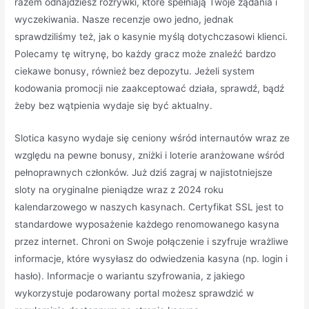
razem odnajdziesz rozrywki, które spełniają Twoje żądania i
wyczekiwania. Nasze recenzje owo jedno, jednak
sprawdziliśmy też, jak o kasynie myślą dotychczasowi klienci.
Polecamy tę witrynę, bo każdy gracz może znaleźć bardzo
ciekawe bonusy, również bez depozytu. Jeżeli system
kodowania promocji nie zaakceptować działa, sprawdź, bądź
żeby bez wątpienia wydaje się być aktualny.
Slotica kasyno wydaje się ceniony wśród internautów wraz ze
względu na pewne bonusy, zniżki i loterie aranżowane wśród
pełnoprawnych członków. Już dziś zagraj w najistotniejsze
sloty na oryginalne pieniądze wraz z 2024 roku
kalendarzowego w naszych kasynach. Certyfikat SSL jest to
standardowe wyposażenie każdego renomowanego kasyna
przez internet. Chroni on Swoje połączenie i szyfruje wrażliwe
informacje, które wysyłasz do odwiedzenia kasyna (np. login i
hasło). Informacje o wariantu szyfrowania, z jakiego
wykorzystuje podarowany portal możesz sprawdzić w