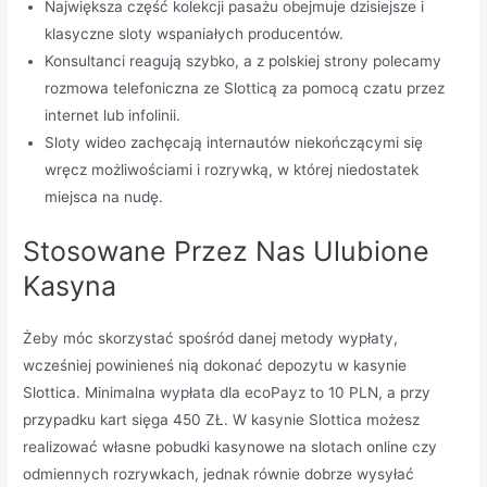
Największa część kolekcji pasażu obejmuje dzisiejsze i
klasyczne sloty wspaniałych producentów.
Konsultanci reagują szybko, a z polskiej strony polecamy
rozmowa telefoniczna ze Slotticą za pomocą czatu przez
internet lub infolinii.
Sloty wideo zachęcają internautów niekończącymi się
wręcz możliwościami i rozrywką, w której niedostatek
miejsca na nudę.
Stosowane Przez Nas Ulubione
Kasyna
Żeby móc skorzystać spośród danej metody wypłaty,
wcześniej powinieneś nią dokonać depozytu w kasynie
Slottica. Minimalna wypłata dla ecoPayz to 10 PLN, a przy
przypadku kart sięga 450 ZŁ. W kasynie Slottica możesz
realizować własne pobudki kasynowe na slotach online czy
odmiennych rozrywkach, jednak równie dobrze wysyłać