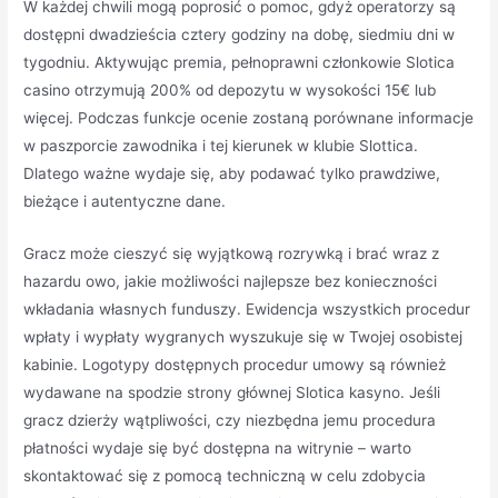
W każdej chwili mogą poprosić o pomoc, gdyż operatorzy są
dostępni dwadzieścia cztery godziny na dobę, siedmiu dni w
tygodniu. Aktywując premia, pełnoprawni członkowie Slotica
casino otrzymują 200% od depozytu w wysokości 15€ lub
więcej. Podczas funkcje ocenie zostaną porównane informacje
w paszporcie zawodnika i tej kierunek w klubie Slottica.
Dlatego ważne wydaje się, aby podawać tylko prawdziwe,
bieżące i autentyczne dane.
Gracz może cieszyć się wyjątkową rozrywką i brać wraz z
hazardu owo, jakie możliwości najlepsze bez konieczności
wkładania własnych funduszy. Ewidencja wszystkich procedur
wpłaty i wypłaty wygranych wyszukuje się w Twojej osobistej
kabinie. Logotypy dostępnych procedur umowy są również
wydawane na spodzie strony głównej Slotica kasyno. Jeśli
gracz dzierży wątpliwości, czy niezbędna jemu procedura
płatności wydaje się być dostępna na witrynie – warto
skontaktować się z pomocą techniczną w celu zdobycia