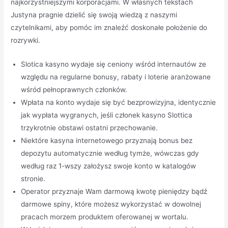
najkorzystniejszymi korporacjami. W własnych tekstach
Justyna pragnie dzielić się swoją wiedzą z naszymi
czytelnikami, aby pomóc im znaleźć doskonałe położenie do
rozrywki.
Slotica kasyno wydaje się ceniony wśród internautów ze
względu na regularne bonusy, rabaty i loterie aranżowane
wśród pełnoprawnych członków.
Wpłata na konto wydaje się być bezprowizyjna, identycznie
jak wypłata wygranych, jeśli członek kasyno Slottica
trzykrotnie obstawi ostatni przechowanie.
Niektóre kasyna internetowego przyznają bonus bez
depozytu automatycznie według tymże, wówczas gdy
według raz 1-wszy założysz swoje konto w katalogów
stronie.
Operator przyznaje Wam darmową kwotę pieniędzy bądź
darmowe spiny, które możesz wykorzystać w dowolnej
pracach morzem produktem oferowanej w wortalu.