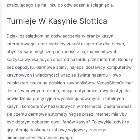
znajdującego się na linku do odwiedzenia ściągnięcia.
Turnieje W Kasynie Slottica
Dzięki dziesiątkom lat doświadczenia w branży kasyn
internetowego, nasz globalny zespół ekspertów dba o owo,
abyś Ty sam mógł czerpać radość z najznamienitszych
korzyści wynikających spośród hazardu przez internet. Bonusy
bez depozytu, darmowe spiny, najlepsi dostawcy komputerów
kasynowych i wiadomości wraz ze świata hazardu – owo
całokształt czeka na polskich zawodników w VegasSlotsOnline!
Jesteś w pewnych rękach, mając natychmiastowy dostęp do
odwiedzenia precyzyjnie wyselekcjonowanych, rzetelnych
kasyn i komputerów hazardowych w internecie. Zastanawiasz
się czemu darmowe automaty Vegas przez internet miałyby
być dobrym doborem gwoli fanów kasyn? To zwykłe, gdyż te
gry oferują doskonałą zabawę wyjąwszy żadnego
niebezpieczeństwa finansowego.