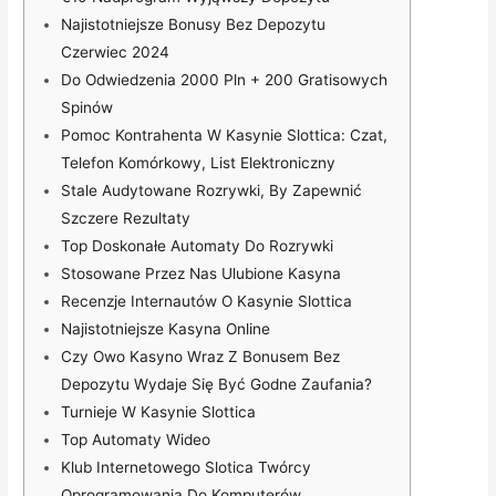
Najistotniejsze Bonusy Bez Depozytu
Czerwiec 2024
Do Odwiedzenia 2000 Pln + 200 Gratisowych
Spinów
Pomoc Kontrahenta W Kasynie Slottica: Czat,
Telefon Komórkowy, List Elektroniczny
Stale Audytowane Rozrywki, By Zapewnić
Szczere Rezultaty
Top Doskonałe Automaty Do Rozrywki
Stosowane Przez Nas Ulubione Kasyna
Recenzje Internautów O Kasynie Slottica
Najistotniejsze Kasyna Online
Czy Owo Kasyno Wraz Z Bonusem Bez
Depozytu Wydaje Się Być Godne Zaufania?
Turnieje W Kasynie Slottica
Top Automaty Wideo
Klub Internetowego Slotica Twórcy
Oprogramowania Do Komputerów