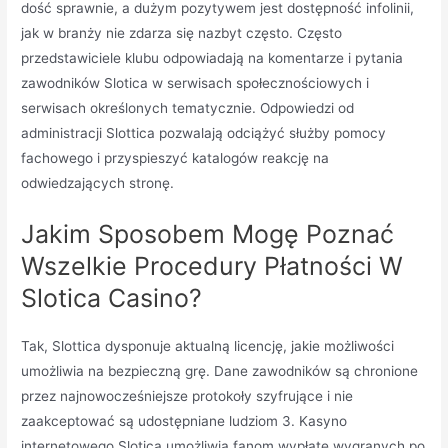
dość sprawnie, a dużym pozytywem jest dostępność infolinii,
jak w branży nie zdarza się nazbyt często. Często
przedstawiciele klubu odpowiadają na komentarze i pytania
zawodników Slotica w serwisach społecznościowych i
serwisach określonych tematycznie. Odpowiedzi od
administracji Slottica pozwalają odciążyć służby pomocy
fachowego i przyspieszyć katalogów reakcję na
odwiedzających stronę.
Jakim Sposobem Mogę Poznać
Wszelkie Procedury Płatności W
Slotica Casino?
Tak, Slottica dysponuje aktualną licencję, jakie możliwości
umożliwia na bezpieczną grę. Dane zawodników są chronione
przez najnowocześniejsze protokoły szyfrujące i nie
zaakceptować są udostępniane ludziom 3. Kasyno
internetowego Slotica umożliwia fanom wypłatę wygranych po