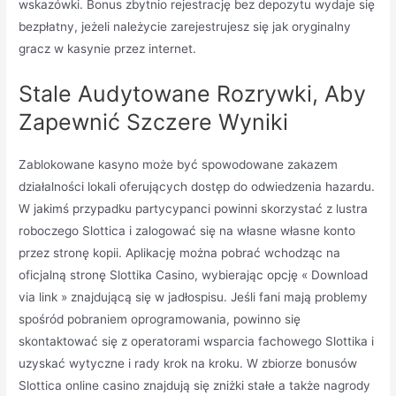
wskazówki. Bonus zbytnio rejestrację bez depozytu wydaje się
bezpłatny, jeżeli należycie zarejestrujesz się jak oryginalny
gracz w kasynie przez internet.
Stale Audytowane Rozrywki, Aby
Zapewnić Szczere Wyniki
Zablokowane kasyno może być spowodowane zakazem
działalności lokali oferujących dostęp do odwiedzenia hazardu.
W jakimś przypadku partycypanci powinni skorzystać z lustra
roboczego Slottica i zalogować się na własne własne konto
przez stronę kopii. Aplikację można pobrać wchodząc na
oficjalną stronę Slottika Casino, wybierając opcję « Download
via link » znajdującą się w jadłospisu. Jeśli fani mają problemy
spośród pobraniem oprogramowania, powinno się
skontaktować się z operatorami wsparcia fachowego Slottika i
uzyskać wytyczne i rady krok na kroku. W zbiorze bonusów
Slottica online casino znajdują się zniżki stałe a także nagrody