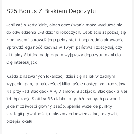
$25 Bonus Z Brakiem Depozytu
Jeśli zaś o karty idzie, okres oczekiwania może wydłużyć się
do odwiedzenia 2-3 dzionki roboczych. Osobiście zapoznaj się
z bonusem i sprawdź jego pełny statut poprzednio aktywacją.
Sprawdź legalność kasyna w Twym państwa i zdecyduj, czy
aktualny Slottica nadprogram wyjąwszy depozytu brzmi dla
Cię interesująco.
Każda z nazwanych lokalizacji dzieli się na jak w żadnym
wypadku parę, a najczęściej kilkanaście następnych rodzajów.
Na przykład Blackjack VIP, Diamond Blackjack, Blackjack Silver
itd. Aplikacja Slottica 36 działa na tychże samych prawami
jakie możliwości główny zasób, spełnia wszelkie punkty
strategii prywatności, maksymy odpowiedzialnej rozrywki,
przepis lokalu.